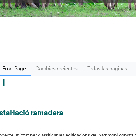
FrontPage
Cambios recientes
Todas las páginas
I
sari
stal·lació ramadera
cepte utilitzat per classificar les edificacions del patrimoni construï