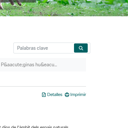
P&aacute;ginas hu&eacute;rfanas
Detalles
Imprimir
t dins de l'àmbit dels espais naturals