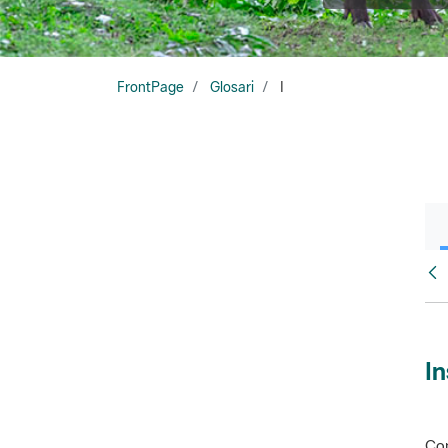
FrontPage
Glosari
I
Glo
In
Con