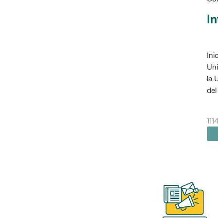
In
Ini
Uni
la 
del 
111