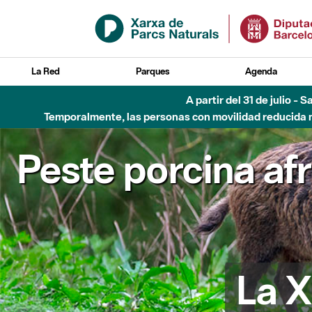
Saltar al contenido principal
La Red
Parques
Agenda
A partir del 31 de julio - 
Temporalmente, las personas con movilidad reducida no
Peste porcina af
La X