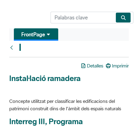
FrontPage
I
Glosari
Detalles
Imprimir
Instal·lació ramadera
Concepte utilitzat per classificar les edificacions del
patrimoni construït dins de l'àmbit dels espais naturals
Interreg III, Programa