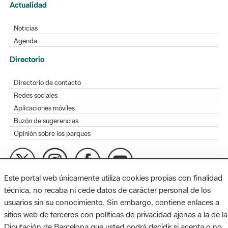
Actualidad
Noticias
Agenda
Directorio
Directorio de contacto
Redes sociales
Aplicaciones móviles
Buzón de sugerencias
Opinión sobre los parques
Este portal web únicamente utiliza cookies propias con finalidad
MAPA WEB
AVISO LEGAL
ACCESIBILIDAD
técnica, no recaba ni cede datos de carácter personal de los
usuarios sin su conocimiento. Sin embargo, contiene enlaces a
Diputación de Barcelona. Edifici Llacuna, 1a planta. Badajoz, 49.
sitios web de terceros con políticas de privacidad ajenas a la de la
08005 Barcelona. Tel. 934 022 428 / xarxaparcs@diba.cat
Diputación de Barcelona que usted podrá decidir si acepta o no