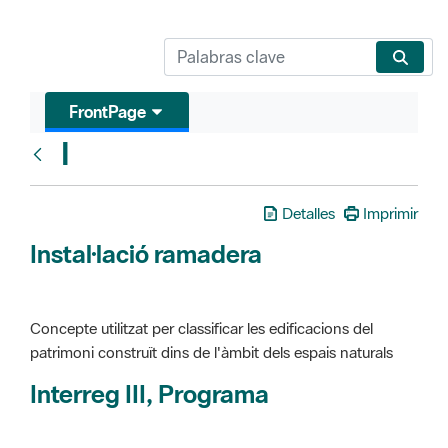
FrontPage
I
Glosari
Detalles
Imprimir
Instal·lació ramadera
Concepte utilitzat per classificar les edificacions del
patrimoni construït dins de l'àmbit dels espais naturals
Interreg III, Programa