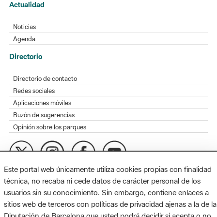
Actualidad
Noticias
Agenda
Directorio
Directorio de contacto
Redes sociales
Aplicaciones móviles
Buzón de sugerencias
Opinión sobre los parques
Este portal web únicamente utiliza cookies propias con finalidad
MAPA WEB
AVISO LEGAL
ACCESIBILIDAD
técnica, no recaba ni cede datos de carácter personal de los
usuarios sin su conocimiento. Sin embargo, contiene enlaces a
Diputación de Barcelona. Edifici Llacuna, 1a planta. Badajoz, 49.
sitios web de terceros con políticas de privacidad ajenas a la de la
08005 Barcelona. Tel. 934 022 428 / xarxaparcs@diba.cat
Diputación de Barcelona que usted podrá decidir si acepta o no