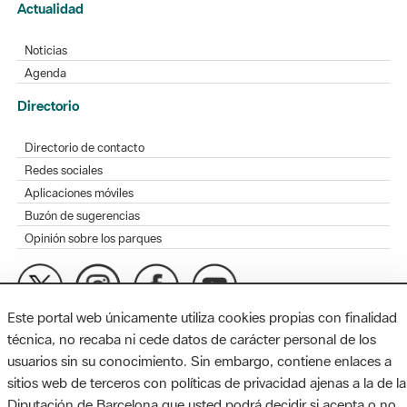
Actualidad
Noticias
Agenda
Directorio
Directorio de contacto
Redes sociales
Aplicaciones móviles
Buzón de sugerencias
Opinión sobre los parques
Este portal web únicamente utiliza cookies propias con finalidad
MAPA WEB
AVISO LEGAL
ACCESIBILIDAD
técnica, no recaba ni cede datos de carácter personal de los
usuarios sin su conocimiento. Sin embargo, contiene enlaces a
Diputación de Barcelona. Edifici Llacuna, 1a planta. Badajoz, 49.
sitios web de terceros con políticas de privacidad ajenas a la de la
08005 Barcelona. Tel. 934 022 428 / xarxaparcs@diba.cat
Diputación de Barcelona que usted podrá decidir si acepta o no