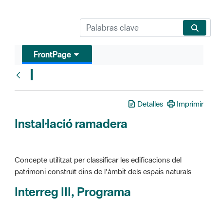
FrontPage
I
Glosari
Detalles
Imprimir
Instal·lació ramadera
Concepte utilitzat per classificar les edificacions del
patrimoni construït dins de l'àmbit dels espais naturals
Interreg III, Programa