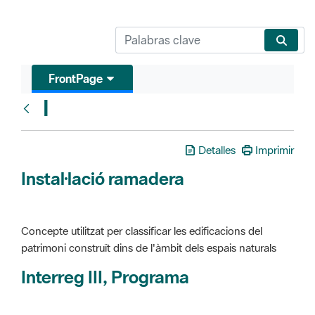
FrontPage
I
Glosari
Detalles
Imprimir
Instal·lació ramadera
Concepte utilitzat per classificar les edificacions del
patrimoni construït dins de l'àmbit dels espais naturals
Interreg III, Programa