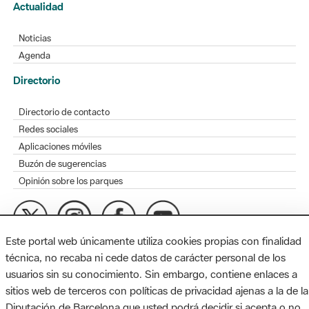
Actualidad
Noticias
Agenda
Directorio
Directorio de contacto
Redes sociales
Aplicaciones móviles
Buzón de sugerencias
Opinión sobre los parques
Este portal web únicamente utiliza cookies propias con finalidad
MAPA WEB
AVISO LEGAL
ACCESIBILIDAD
técnica, no recaba ni cede datos de carácter personal de los
usuarios sin su conocimiento. Sin embargo, contiene enlaces a
Diputación de Barcelona. Edifici Llacuna, 1a planta. Badajoz, 49.
sitios web de terceros con políticas de privacidad ajenas a la de la
08005 Barcelona. Tel. 934 022 428 / xarxaparcs@diba.cat
Diputación de Barcelona que usted podrá decidir si acepta o no