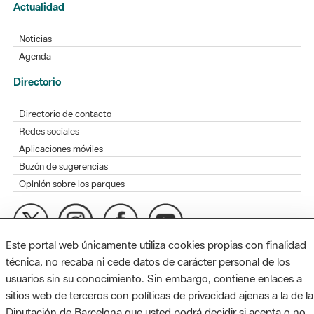
Actualidad
Noticias
Agenda
Directorio
Directorio de contacto
Redes sociales
Aplicaciones móviles
Buzón de sugerencias
Opinión sobre los parques
Este portal web únicamente utiliza cookies propias con finalidad
MAPA WEB
AVISO LEGAL
ACCESIBILIDAD
técnica, no recaba ni cede datos de carácter personal de los
usuarios sin su conocimiento. Sin embargo, contiene enlaces a
Diputación de Barcelona. Edifici Llacuna, 1a planta. Badajoz, 49.
sitios web de terceros con políticas de privacidad ajenas a la de la
08005 Barcelona. Tel. 934 022 428 / xarxaparcs@diba.cat
Diputación de Barcelona que usted podrá decidir si acepta o no