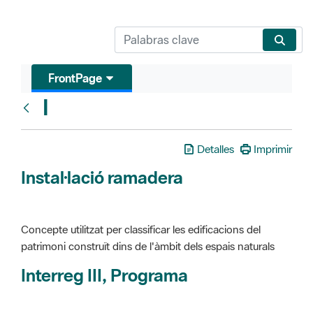
FrontPage
I
Glosari
Detalles
Imprimir
Instal·lació ramadera
Concepte utilitzat per classificar les edificacions del
patrimoni construït dins de l'àmbit dels espais naturals
Interreg III, Programa