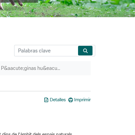
P&aacute;ginas hu&eacute;rfanas
Detalles
Imprimir
t dins de l'àmbit dels espais naturals