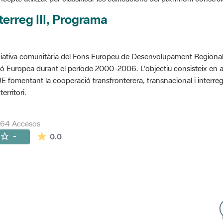
terreg III, Programa
ciativa comunitària del Fons Europeu de Desenvolupament Regional 
ó Europea durant el període 2000-2006. L'objectiu consisteix en 
UE fomentant la cooperació transfronterera, transnacional i interre
territori.
264 Accesos
La valoración media es de 0 estrellas de 5.
-
0.0