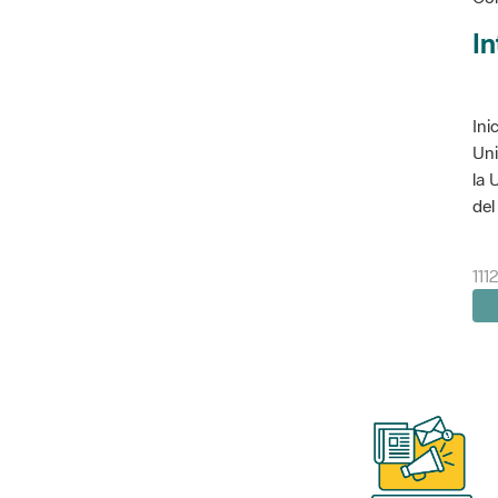
In
Ini
Uni
la 
del 
111