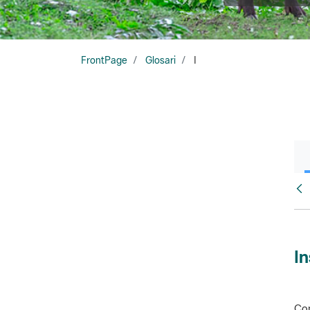
FrontPage
Glosari
I
Glo
In
Con