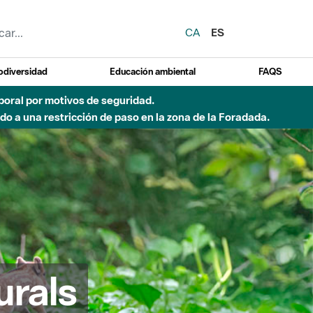
CA
ES
odiversidad
Educación ambiental
FAQS
emporal por motivos de seguridad.
o a una restricción de paso en la zona de la Foradada.
urals