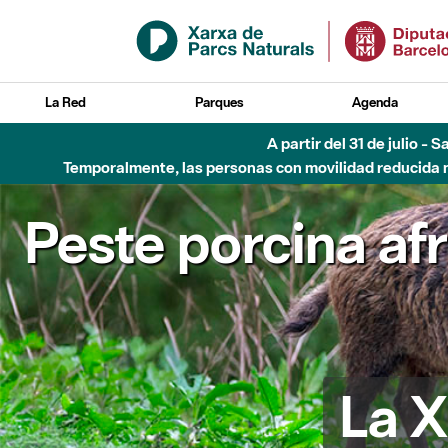
Saltar al contenido principal
La Red
Parques
Agenda
A partir del 31 de julio - 
Temporalmente, las personas con movilidad reducida no
Peste porcina af
La X