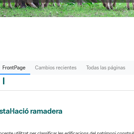
FrontPage
Cambios recientes
Todas las páginas
I
sari
stal·lació ramadera
cepte utilitzat per classificar les edificacions del patrimoni construï