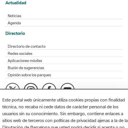
Actualidad
Noticias
Agenda
Directorio
Directorio de contacto
Redes sociales
Aplicaciones móviles
Buzón de sugerencias
Opinión sobre los parques
Este portal web únicamente utiliza cookies propias con finalidad
MAPA WEB
AVISO LEGAL
ACCESIBILIDAD
técnica, no recaba ni cede datos de carácter personal de los
usuarios sin su conocimiento. Sin embargo, contiene enlaces a
Diputación de Barcelona. Edifici Llacuna, 1a planta. Badajoz, 49.
sitios web de terceros con políticas de privacidad ajenas a la de la
08005 Barcelona. Tel. 934 022 428 / xarxaparcs@diba.cat
Diputación de Barcelona que usted podrá decidir si acepta o no