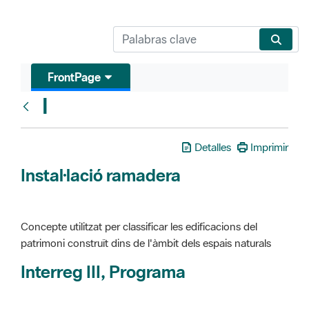
FrontPage
I
Glosari
Detalles
Imprimir
Instal·lació ramadera
Concepte utilitzat per classificar les edificacions del
patrimoni construït dins de l'àmbit dels espais naturals
Interreg III, Programa