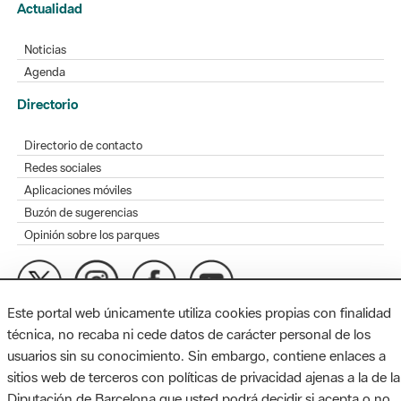
Actualidad
Noticias
Agenda
Directorio
Directorio de contacto
Redes sociales
Aplicaciones móviles
Buzón de sugerencias
Opinión sobre los parques
Este portal web únicamente utiliza cookies propias con finalidad
MAPA WEB
AVISO LEGAL
ACCESIBILIDAD
técnica, no recaba ni cede datos de carácter personal de los
usuarios sin su conocimiento. Sin embargo, contiene enlaces a
Diputación de Barcelona. Edifici Llacuna, 1a planta. Badajoz, 49.
sitios web de terceros con políticas de privacidad ajenas a la de la
08005 Barcelona. Tel. 934 022 428 / xarxaparcs@diba.cat
Diputación de Barcelona que usted podrá decidir si acepta o no