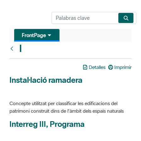
FrontPage
I
Glosari
Detalles
Imprimir
Instal·lació ramadera
Concepte utilitzat per classificar les edificacions del
patrimoni construït dins de l'àmbit dels espais naturals
Interreg III, Programa