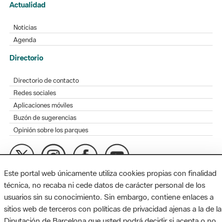
Actualidad
Noticias
Agenda
Directorio
Directorio de contacto
Redes sociales
Aplicaciones móviles
Buzón de sugerencias
Opinión sobre los parques
Este portal web únicamente utiliza cookies propias con finalidad
MAPA WEB
AVISO LEGAL
ACCESIBILIDAD
técnica, no recaba ni cede datos de carácter personal de los
usuarios sin su conocimiento. Sin embargo, contiene enlaces a
Diputación de Barcelona. Edifici Llacuna, 1a planta. Badajoz, 49.
sitios web de terceros con políticas de privacidad ajenas a la de la
08005 Barcelona. Tel. 934 022 428 / xarxaparcs@diba.cat
Diputación de Barcelona que usted podrá decidir si acepta o no