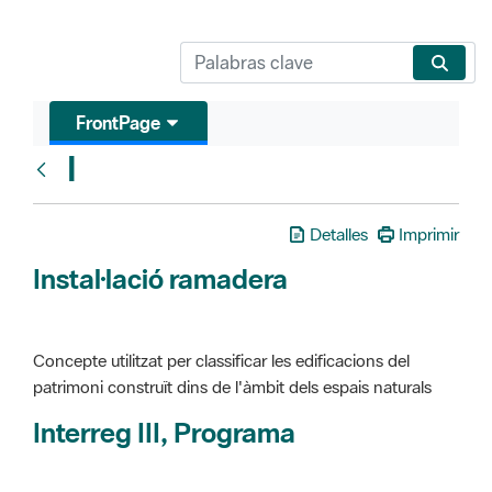
FrontPage
I
Glosari
Detalles
Imprimir
Instal·lació ramadera
Concepte utilitzat per classificar les edificacions del
patrimoni construït dins de l'àmbit dels espais naturals
Interreg III, Programa