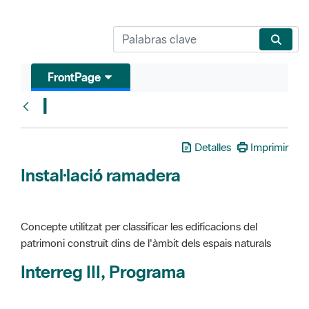
FrontPage
I
Glosari
Detalles
Imprimir
Instal·lació ramadera
Concepte utilitzat per classificar les edificacions del
patrimoni construït dins de l'àmbit dels espais naturals
Interreg III, Programa