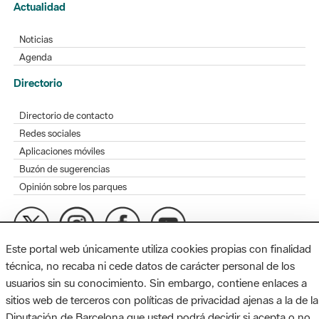
Actualidad
Noticias
Agenda
Directorio
Directorio de contacto
Redes sociales
Aplicaciones móviles
Buzón de sugerencias
Opinión sobre los parques
Este portal web únicamente utiliza cookies propias con finalidad
MAPA WEB
AVISO LEGAL
ACCESIBILIDAD
técnica, no recaba ni cede datos de carácter personal de los
usuarios sin su conocimiento. Sin embargo, contiene enlaces a
Diputación de Barcelona. Edifici Llacuna, 1a planta. Badajoz, 49.
sitios web de terceros con políticas de privacidad ajenas a la de la
08005 Barcelona. Tel. 934 022 428 / xarxaparcs@diba.cat
Diputación de Barcelona que usted podrá decidir si acepta o no