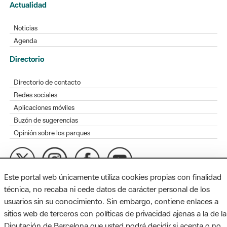
Actualidad
Noticias
Agenda
Directorio
Directorio de contacto
Redes sociales
Aplicaciones móviles
Buzón de sugerencias
Opinión sobre los parques
Este portal web únicamente utiliza cookies propias con finalidad
MAPA WEB
AVISO LEGAL
ACCESIBILIDAD
técnica, no recaba ni cede datos de carácter personal de los
usuarios sin su conocimiento. Sin embargo, contiene enlaces a
Diputación de Barcelona. Edifici Llacuna, 1a planta. Badajoz, 49.
sitios web de terceros con políticas de privacidad ajenas a la de la
08005 Barcelona. Tel. 934 022 428 / xarxaparcs@diba.cat
Diputación de Barcelona que usted podrá decidir si acepta o no