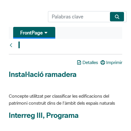
FrontPage
I
Glosari
Detalles
Imprimir
Instal·lació ramadera
Concepte utilitzat per classificar les edificacions del
patrimoni construït dins de l'àmbit dels espais naturals
Interreg III, Programa