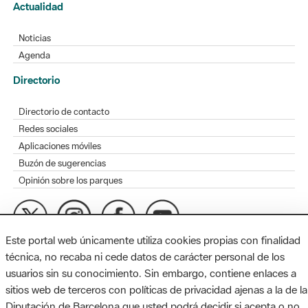
Actualidad
Noticias
Agenda
Directorio
Directorio de contacto
Redes sociales
Aplicaciones móviles
Buzón de sugerencias
Opinión sobre los parques
Este portal web únicamente utiliza cookies propias con finalidad
MAPA WEB
AVISO LEGAL
ACCESIBILIDAD
técnica, no recaba ni cede datos de carácter personal de los
usuarios sin su conocimiento. Sin embargo, contiene enlaces a
Diputación de Barcelona. Edifici Llacuna, 1a planta. Badajoz, 49.
sitios web de terceros con políticas de privacidad ajenas a la de la
08005 Barcelona. Tel. 934 022 428 / xarxaparcs@diba.cat
Diputación de Barcelona que usted podrá decidir si acepta o no