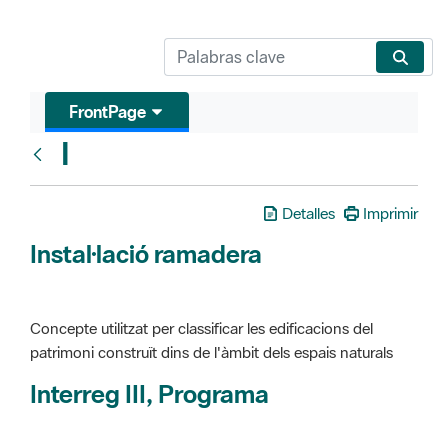
FrontPage
I
Glosari
Detalles
Imprimir
Instal·lació ramadera
Concepte utilitzat per classificar les edificacions del
patrimoni construït dins de l'àmbit dels espais naturals
Interreg III, Programa