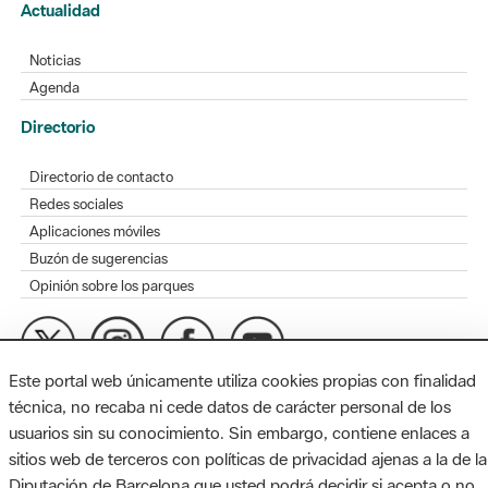
Actualidad
Noticias
Agenda
Directorio
Directorio de contacto
Redes sociales
Aplicaciones móviles
Buzón de sugerencias
Opinión sobre los parques
Este portal web únicamente utiliza cookies propias con finalidad
MAPA WEB
AVISO LEGAL
ACCESIBILIDAD
técnica, no recaba ni cede datos de carácter personal de los
usuarios sin su conocimiento. Sin embargo, contiene enlaces a
Diputación de Barcelona. Edifici Llacuna, 1a planta. Badajoz, 49.
sitios web de terceros con políticas de privacidad ajenas a la de la
08005 Barcelona. Tel. 934 022 428 / xarxaparcs@diba.cat
Diputación de Barcelona que usted podrá decidir si acepta o no