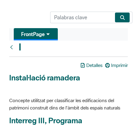
FrontPage
I
Glosari
Detalles
Imprimir
Instal·lació ramadera
Concepte utilitzat per classificar les edificacions del
patrimoni construït dins de l'àmbit dels espais naturals
Interreg III, Programa