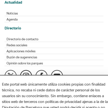
Actualidad
Noticias
Agenda
Directorio
Directorio de contacto
Redes sociales
Aplicaciones móviles
Buzón de sugerencias
Opinión sobre los parques
Este portal web únicamente utiliza cookies propias con finalidad
MAPA WEB
AVISO LEGAL
ACCESIBILIDAD
técnica, no recaba ni cede datos de carácter personal de los
usuarios sin su conocimiento. Sin embargo, contiene enlaces a
Diputación de Barcelona. Edifici Llacuna, 1a planta. Badajoz, 49.
sitios web de terceros con políticas de privacidad ajenas a la de la
08005 Barcelona. Tel. 934 022 428 / xarxaparcs@diba.cat
Diputación de Barcelona que usted podrá decidir si acepta o no