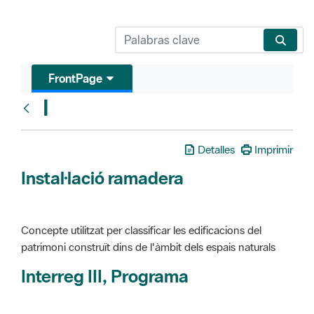
FrontPage
I
Glosari
Detalles
Imprimir
Instal·lació ramadera
Concepte utilitzat per classificar les edificacions del
patrimoni construït dins de l'àmbit dels espais naturals
Interreg III, Programa