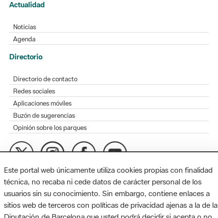
Actualidad
Noticias
Agenda
Directorio
Directorio de contacto
Redes sociales
Aplicaciones móviles
Buzón de sugerencias
Opinión sobre los parques
Este portal web únicamente utiliza cookies propias con finalidad
MAPA WEB
AVISO LEGAL
ACCESIBILIDAD
técnica, no recaba ni cede datos de carácter personal de los
usuarios sin su conocimiento. Sin embargo, contiene enlaces a
Diputación de Barcelona. Edifici Llacuna, 1a planta. Badajoz, 49.
sitios web de terceros con políticas de privacidad ajenas a la de la
08005 Barcelona. Tel. 934 022 428 / xarxaparcs@diba.cat
Diputación de Barcelona que usted podrá decidir si acepta o no