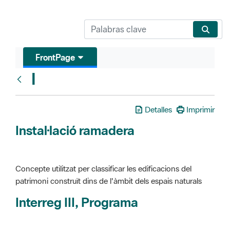
FrontPage
I
Glosari
Detalles
Imprimir
Instal·lació ramadera
Concepte utilitzat per classificar les edificacions del
patrimoni construït dins de l'àmbit dels espais naturals
Interreg III, Programa