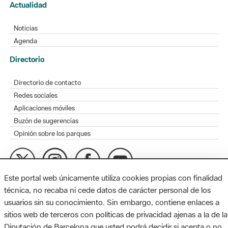
Actualidad
Noticias
Agenda
Directorio
Directorio de contacto
Redes sociales
Aplicaciones móviles
Buzón de sugerencias
Opinión sobre los parques
Este portal web únicamente utiliza cookies propias con finalidad
MAPA WEB
AVISO LEGAL
ACCESIBILIDAD
técnica, no recaba ni cede datos de carácter personal de los
usuarios sin su conocimiento. Sin embargo, contiene enlaces a
Diputación de Barcelona. Edifici Llacuna, 1a planta. Badajoz, 49.
sitios web de terceros con políticas de privacidad ajenas a la de la
08005 Barcelona. Tel. 934 022 428 / xarxaparcs@diba.cat
Diputación de Barcelona que usted podrá decidir si acepta o no