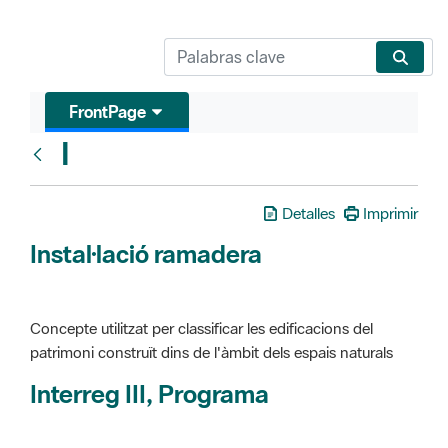
FrontPage
I
Glosari
Detalles
Imprimir
Instal·lació ramadera
Concepte utilitzat per classificar les edificacions del
patrimoni construït dins de l'àmbit dels espais naturals
Interreg III, Programa