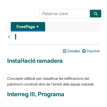
FrontPage
I
Glosari
Detalles
Imprimir
Instal·lació ramadera
Concepte utilitzat per classificar les edificacions del
patrimoni construït dins de l'àmbit dels espais naturals
Interreg III, Programa