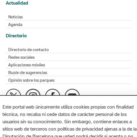
Actualidad
Noticias
Agenda
Directorio
Directorio de contacto
Redes sociales
Aplicaciones móviles
Buzón de sugerencias
Opinión sobre los parques
Este portal web únicamente utiliza cookies propias con finalidad
MAPA WEB
AVISO LEGAL
ACCESIBILIDAD
técnica, no recaba ni cede datos de carácter personal de los
usuarios sin su conocimiento. Sin embargo, contiene enlaces a
Diputación de Barcelona. Edifici Llacuna, 1a planta. Badajoz, 49.
sitios web de terceros con políticas de privacidad ajenas a la de la
08005 Barcelona. Tel. 934 022 428 / xarxaparcs@diba.cat
Diputación de Barcelona que usted podrá decidir si acepta o no