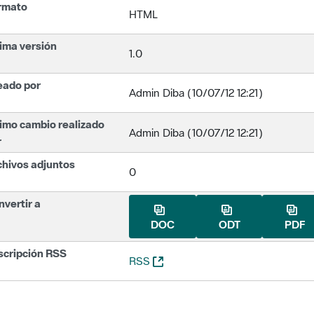
rmato
HTML
ima versión
1.0
eado por
Admin Diba (10/07/12 12:21)
imo cambio realizado
Admin Diba (10/07/12 12:21)
r
chivos adjuntos
0
vertir a
DOC
ODT
PDF
scripción RSS
(Abre una nueva ventana)
RSS