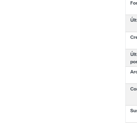
Fo
Últ
Cr
Últ
po
Ar
Con
Su