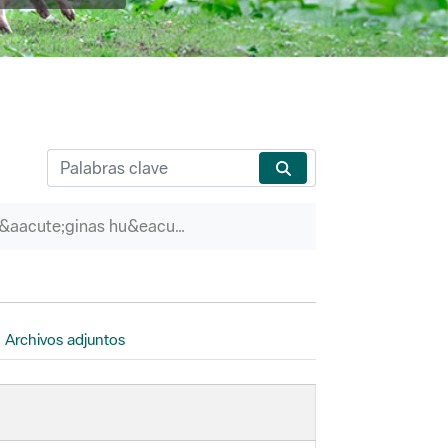
P&aacute;ginas hu&eacute;rfanas
Archivos adjuntos