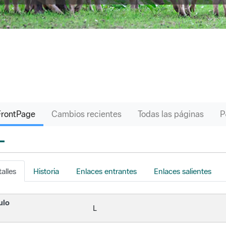
FrontPage
Cambios recientes
Todas las páginas
L
s
alles
Historia
Enlaces entrantes
Enlaces salientes
ulo
L