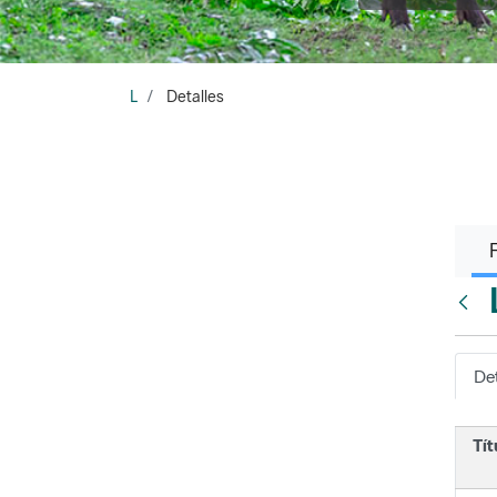
L
Detalles
Atrá
Det
Tít