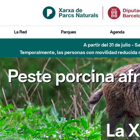
Saltar al contenido principal
La Red
Parques
Agenda
A partir del 31 de julio - 
Temporalmente, las personas con movilidad reducida no
Peste porcina af
La X