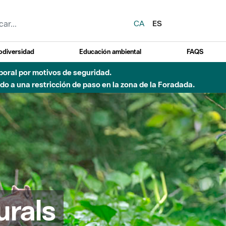
CA
ES
odiversidad
Educación ambiental
FAQS
emporal por motivos de seguridad.
o a una restricción de paso en la zona de la Foradada.
urals