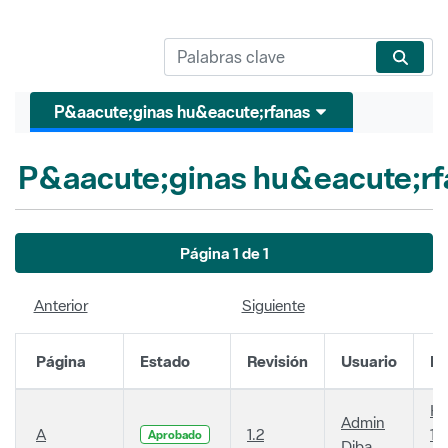
P&aacute;ginas hu&eacute;rfanas
P&aacute;ginas hu&eacute;rf
Página 1 de 1
Anterior
Siguiente
Página
Estado
Revisión
Usuario
Fe
Ha
Admin
A
1.2
14
Aprobado
Diba