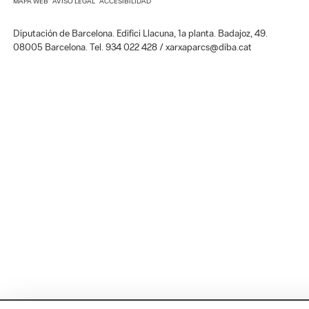
MAPA WEB
AVISO LEGAL
ACCESIBILIDAD
Diputación de Barcelona. Edifici Llacuna, 1a planta. Badajoz, 49.
08005 Barcelona. Tel. 934 022 428 / xarxaparcs@diba.cat