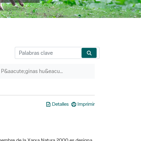
P&aacute;ginas hu&eacute;rfanas
Detalles
Imprimir
a membre de la Xarxa Natura 2000 es designa