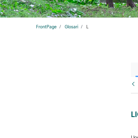
FrontPage
Glosari
L
Glo
L
Llo