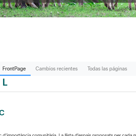
FrontPage
Cambios recientes
Todas las páginas
L
sari
IC
c d'importància comunitària. La llista d'espais proposats per cad