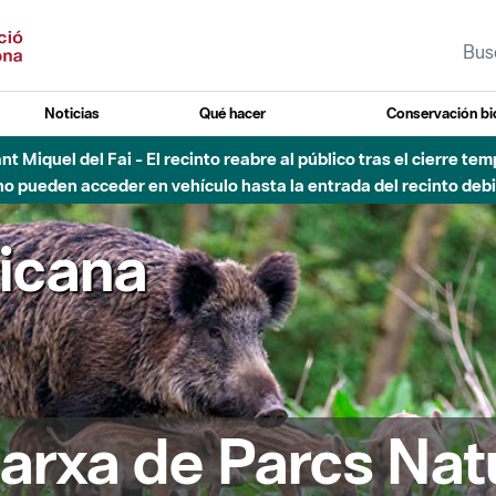
Noticias
Qué hacer
Conservación bi
Sant Miquel del Fai - El recinto reabre al público tras el cierre t
 pueden acceder en vehículo hasta la entrada del recinto debid
ricana
arxa de Parcs Nat