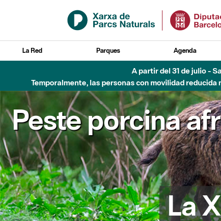
Saltar al contenido principal
La Red
Parques
Agenda
A partir del 31 de julio - 
Temporalmente, las personas con movilidad reducida no
Peste porcina af
La X