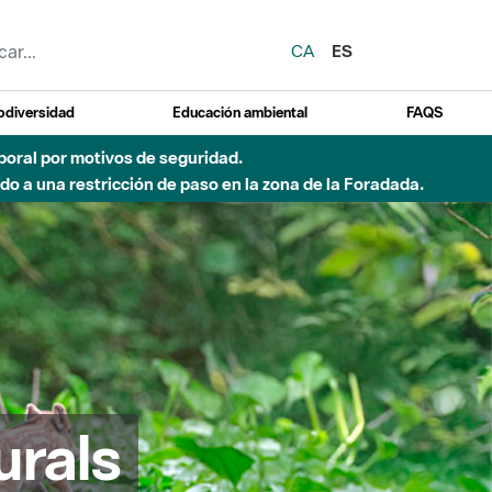
CA
ES
odiversidad
Educación ambiental
FAQS
emporal por motivos de seguridad.
o a una restricción de paso en la zona de la Foradada.
urals