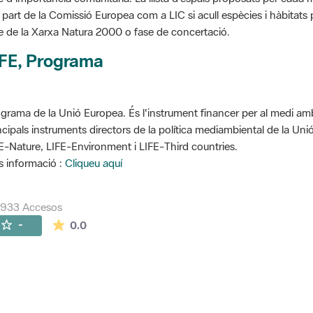
 part de la Comissió Europea com a LIC si acull espècies i hàbitats p
e de la Xarxa Natura 2000 o fase de concertació.
IFE, Programa
grama de la Unió Europea. És l'instrument financer per al medi ambi
ncipals instruments directors de la política mediambiental de la Un
E-Nature, LIFE-Environment i LIFE-Third countries.
 informació :
Cliqueu aquí
7933 Accesos
La valoración media es de 0 estrellas de 5.
-
0.0