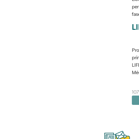
per
fas
L
Pro
pri
LIF
Més
10