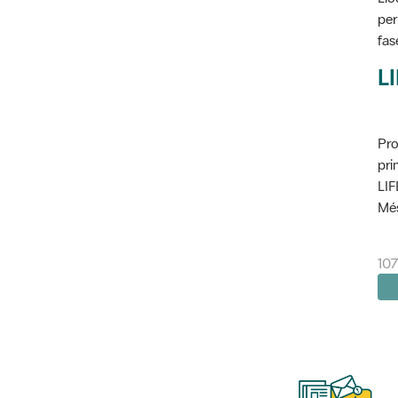
per
fas
L
Pro
pri
LIF
Més
10