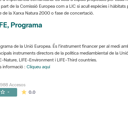
 part de la Comissió Europea com a LIC si acull espècies i hàbitats p
e de la Xarxa Natura 2000 o fase de concertació.
IFE, Programa
grama de la Unió Europea. És l'instrument financer per al medi ambi
ncipals instruments directors de la política mediambiental de la Un
E-Nature, LIFE-Environment i LIFE-Third countries.
 informació :
Cliqueu aquí
7988 Accesos
La valoración media es de 0 estrellas de 5.
-
0.0