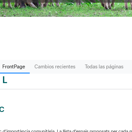
FrontPage
Cambios recientes
Todas las páginas
L
sari
IC
c d'importància comunitària. La llista d'espais proposats per cad