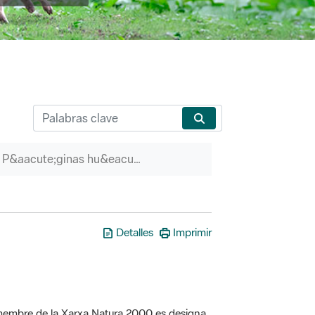
P&aacute;ginas hu&eacute;rfanas
Detalles
Imprimir
a membre de la Xarxa Natura 2000 es designa