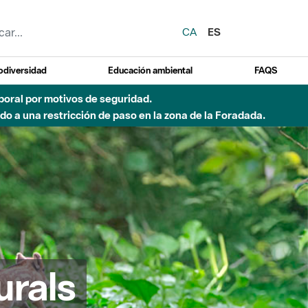
CA
ES
odiversidad
Educación ambiental
FAQS
emporal por motivos de seguridad.
o a una restricción de paso en la zona de la Foradada.
urals