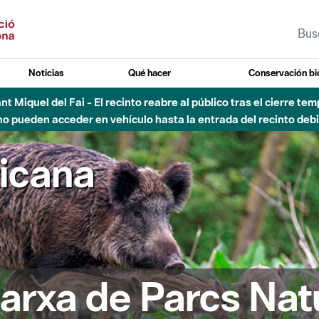
Noticias
Qué hacer
Conservación bi
Sant Miquel del Fai - El recinto reabre al público tras el cierre t
 pueden acceder en vehículo hasta la entrada del recinto debid
ricana
arxa de Parcs Nat