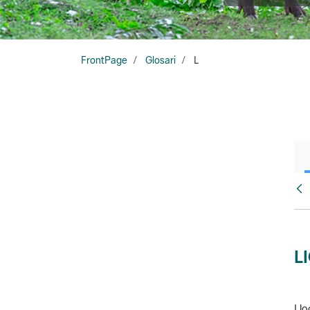
FrontPage
Glosari
L
Glo
L
Llo