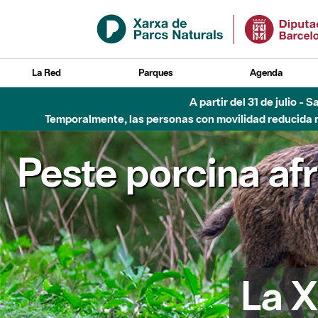
Saltar al contenido principal
La Red
Parques
Agenda
A partir del 31 de julio - 
Temporalmente, las personas con movilidad reducida no
Peste porcina af
La X