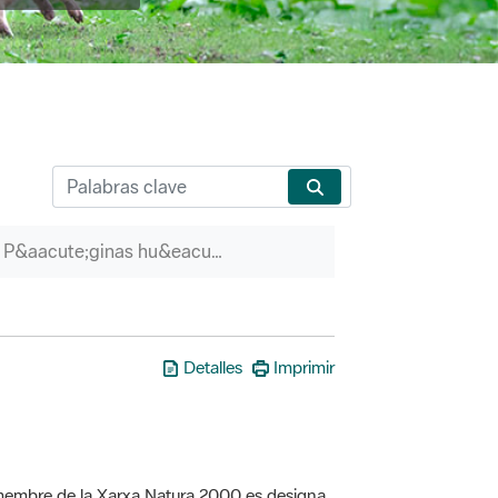
P&aacute;ginas hu&eacute;rfanas
Detalles
Imprimir
a membre de la Xarxa Natura 2000 es designa