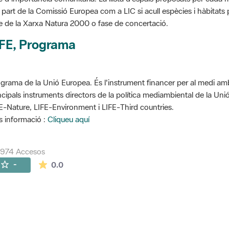
 part de la Comissió Europea com a LIC si acull espècies i hàbitats p
e de la Xarxa Natura 2000 o fase de concertació.
IFE, Programa
grama de la Unió Europea. És l'instrument financer per al medi ambi
ncipals instruments directors de la política mediambiental de la Un
E-Nature, LIFE-Environment i LIFE-Third countries.
 informació :
Cliqueu aquí
7974 Accesos
La valoración media es de 0 estrellas de 5.
-
0.0