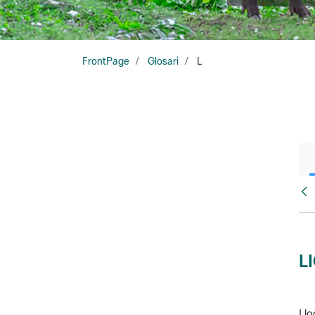
FrontPage
Glosari
L
Glo
L
Llo