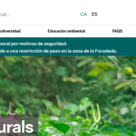
CA
ES
odiversidad
Educación ambiental
FAQS
emporal por motivos de seguridad.
o a una restricción de paso en la zona de la Foradada.
urals