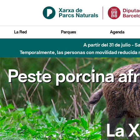
Saltar al contenido principal
La Red
Parques
Agenda
A partir del 31 de julio - 
Temporalmente, las personas con movilidad reducida no
Peste porcina af
La X