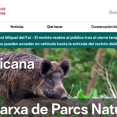
Noticias
Qué hacer
Conservación bi
Sant Miquel del Fai - El recinto reabre al público tras el cierre t
 pueden acceder en vehículo hasta la entrada del recinto debid
ricana
arxa de Parcs Nat