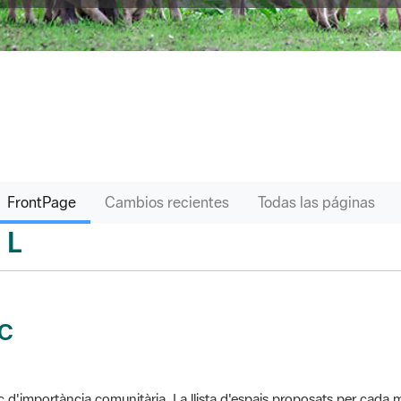
FrontPage
Cambios recientes
Todas las páginas
L
sari
IC
c d'importància comunitària. La llista d'espais proposats per cad