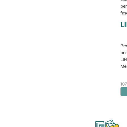
per
fas
L
Pro
pri
LIF
Més
10