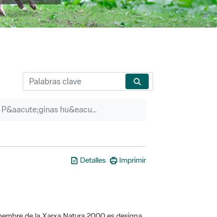
P&aacute;ginas hu&eacute;rfanas
Detalles
Imprimir
a membre de la Xarxa Natura 2000 es designa