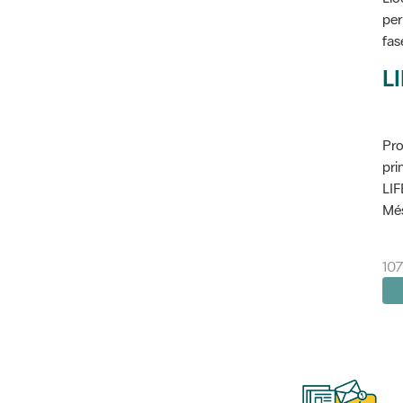
per
fas
L
Pro
pri
LIF
Més
10