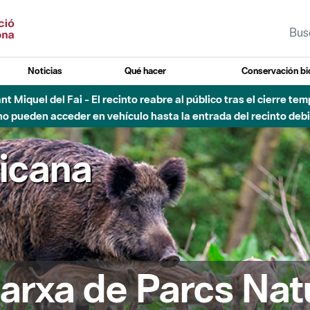
Noticias
Qué hacer
Conservación bi
Sant Miquel del Fai - El recinto reabre al público tras el cierre t
 pueden acceder en vehículo hasta la entrada del recinto debid
ricana
arxa de Parcs Nat