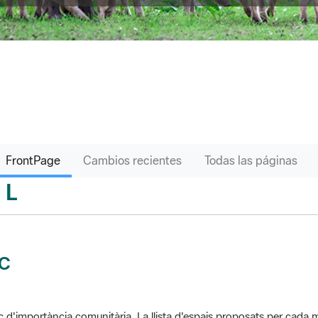
FrontPage
Cambios recientes
Todas las páginas
L
sari
IC
c d'importància comunitària. La llista d'espais proposats per cad