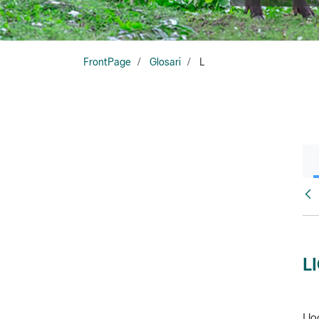
FrontPage
Glosari
L
Glo
L
Llo