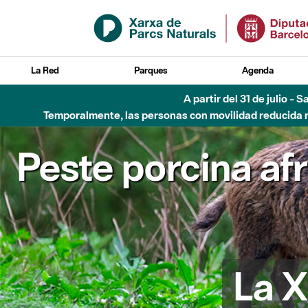
Saltar al contenido principal
La Red
Parques
Agenda
A partir del 31 de julio - 
Temporalmente, las personas con movilidad reducida no
Peste porcina af
La X