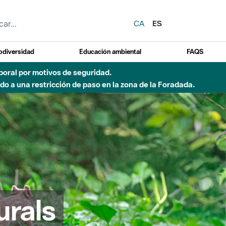
CA
ES
odiversidad
Educación ambiental
FAQS
emporal por motivos de seguridad.
o a una restricción de paso en la zona de la Foradada.
urals