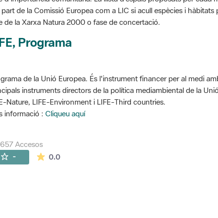
 part de la Comissió Europea com a LIC si acull espècies i hàbitats p
e de la Xarxa Natura 2000 o fase de concertació.
IFE, Programa
grama de la Unió Europea. És l'instrument financer per al medi ambi
ncipals instruments directors de la política mediambiental de la Un
E-Nature, LIFE-Environment i LIFE-Third countries.
 informació :
Cliqueu aquí
7657 Accesos
La valoración media es de 0 estrellas de 5.
-
0.0