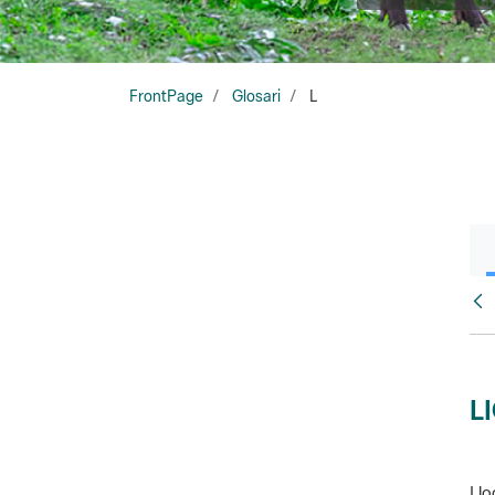
FrontPage
Glosari
L
Glo
L
Llo