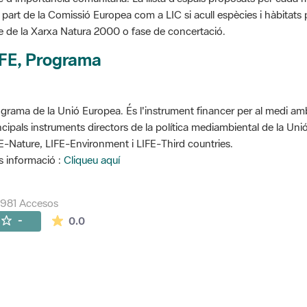
 part de la Comissió Europea com a LIC si acull espècies i hàbitats p
e de la Xarxa Natura 2000 o fase de concertació.
IFE, Programa
grama de la Unió Europea. És l'instrument financer per al medi ambi
ncipals instruments directors de la política mediambiental de la Un
E-Nature, LIFE-Environment i LIFE-Third countries.
 informació :
Cliqueu aquí
981 Accesos
La valoración media es de 0 estrellas de 5.
-
0.0