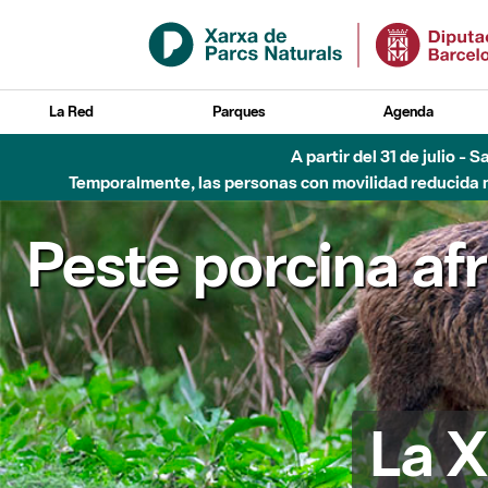
Saltar al contenido principal
La Red
Parques
Agenda
A partir del 31 de julio - 
Temporalmente, las personas con movilidad reducida no
Peste porcina af
La X