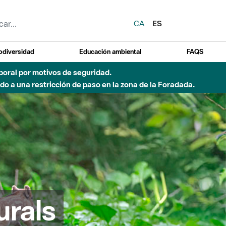
CA
ES
odiversidad
Educación ambiental
FAQS
emporal por motivos de seguridad.
o a una restricción de paso en la zona de la Foradada.
urals