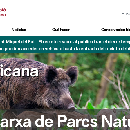
Noticias
Qué hacer
Conservación bi
Sant Miquel del Fai - El recinto reabre al público tras el cierre t
 pueden acceder en vehículo hasta la entrada del recinto debid
ricana
arxa de Parcs Nat