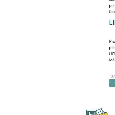
per
fas
L
Pro
pri
LIF
Més
107