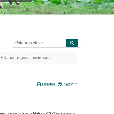
P&aacute;ginas hu&eacute;rfanas
Detalles
Imprimir
a membre de la Xarxa Natura 2000 es designa