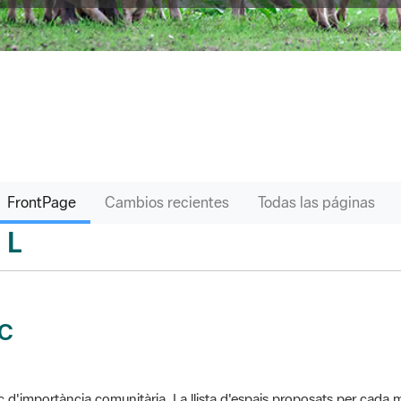
FrontPage
Cambios recientes
Todas las páginas
L
sari
IC
c d'importància comunitària. La llista d'espais proposats per cad