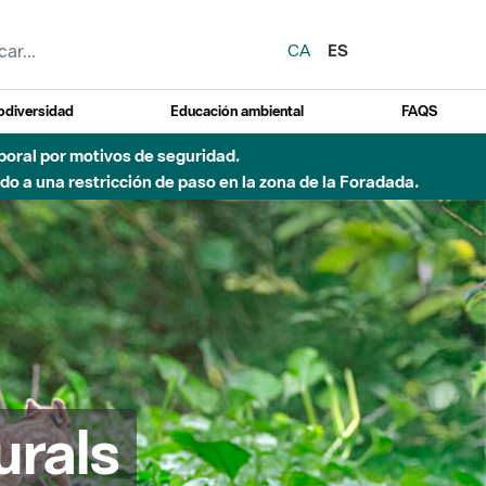
CA
ES
odiversidad
Educación ambiental
FAQS
emporal por motivos de seguridad.
o a una restricción de paso en la zona de la Foradada.
urals