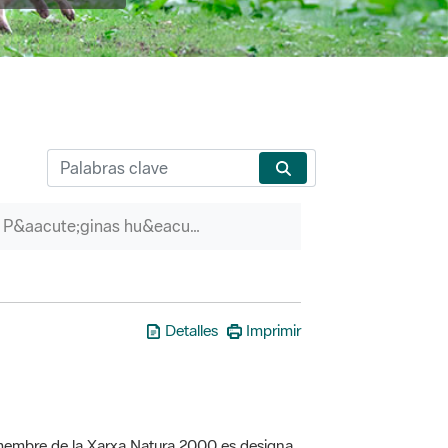
P&aacute;ginas hu&eacute;rfanas
Detalles
Imprimir
a membre de la Xarxa Natura 2000 es designa