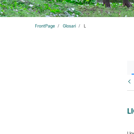
FrontPage
Glosari
L
Glo
L
Llo