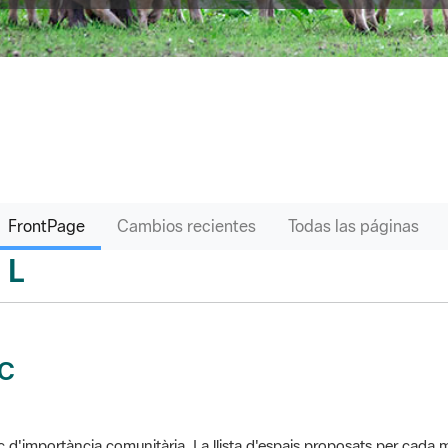
FrontPage
Cambios recientes
Todas las páginas
L
sari
IC
c d'importància comunitària. La llista d'espais proposats per cad