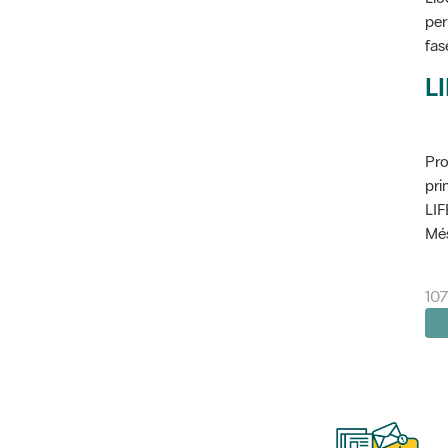
per
fas
L
Pro
pri
LIF
Més
10