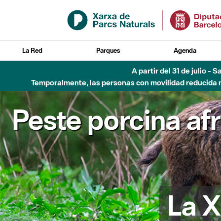
Saltar al contenido principal
La Red
Parques
Agenda
A partir del 31 de julio - 
Temporalmente, las personas con movilidad reducida no
Peste porcina af
La X