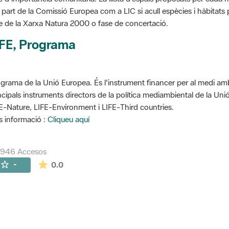
 part de la Comissió Europea com a LIC si acull espècies i hàbitats p
e de la Xarxa Natura 2000 o fase de concertació.
IFE, Programa
grama de la Unió Europea. És l'instrument financer per al medi ambi
ncipals instruments directors de la política mediambiental de la Un
E-Nature, LIFE-Environment i LIFE-Third countries.
 informació :
Cliqueu aquí
7946 Accesos
La valoración media es de 0 estrellas de 5.
-
0.0