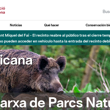
Noticias
Qué hacer
Conservación bi
Sant Miquel del Fai - El recinto reabre al público tras el cierre t
 pueden acceder en vehículo hasta la entrada del recinto debid
ricana
arxa de Parcs Nat