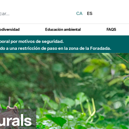
CA
ES
odiversidad
Educación ambiental
FAQS
emporal por motivos de seguridad.
o a una restricción de paso en la zona de la Foradada.
urals