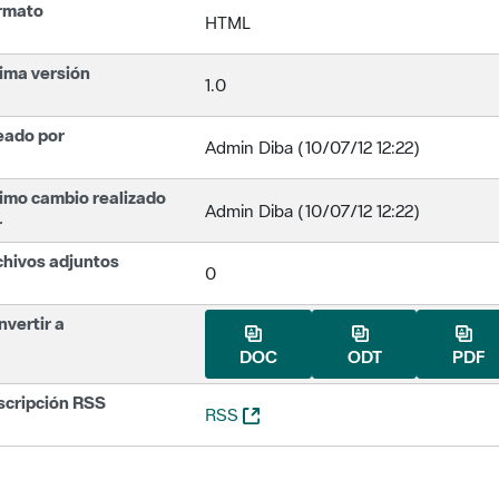
rmato
HTML
ima versión
1.0
eado por
Admin Diba (10/07/12 12:22)
imo cambio realizado
Admin Diba (10/07/12 12:22)
r
chivos adjuntos
0
vertir a
DOC
ODT
PDF
scripción RSS
(Abre una nueva ventana)
RSS