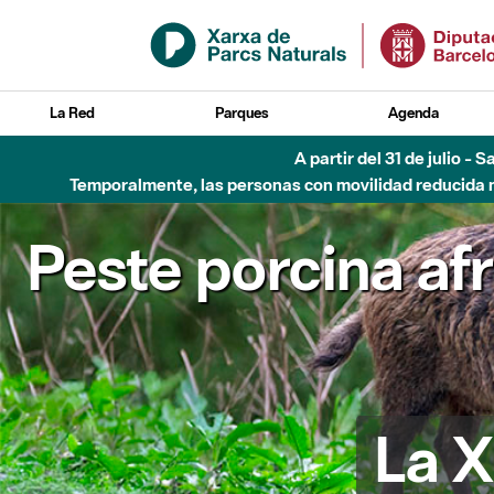
Saltar al contenido principal
La Red
Parques
Agenda
A partir del 31 de julio - 
Temporalmente, las personas con movilidad reducida no
Peste porcina af
La X