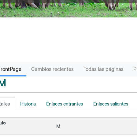
FrontPage
Cambios recientes
Todas las páginas
M
s
alles
Historia
Enlaces entrantes
Enlaces salientes
ulo
M