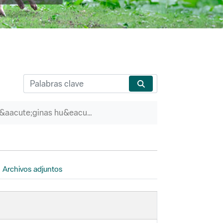
P&aacute;ginas hu&eacute;rfanas
Archivos adjuntos