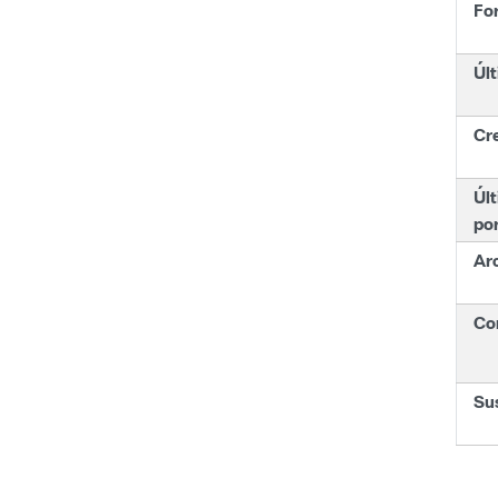
Fo
Últ
Cr
Últ
po
Ar
Con
Su