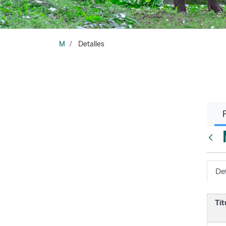
M
Detalles
Atrá
Det
Tít