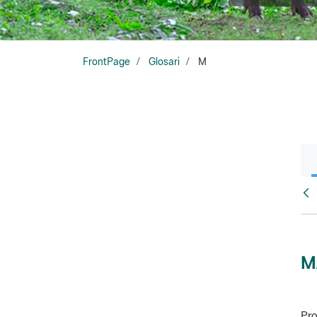
FrontPage
Glosari
M
Glo
M
Pro