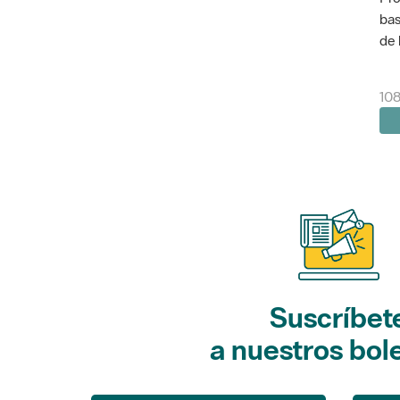
bas
de 
108
Suscríbet
a nuestros bol