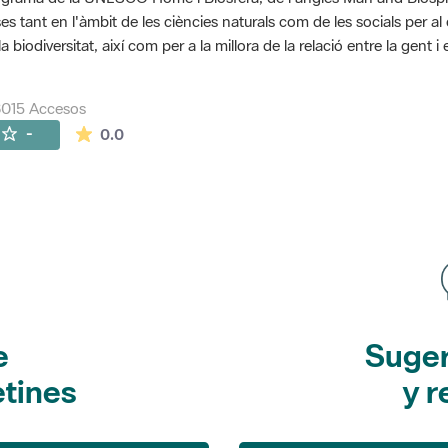
es tant en l'àmbit de les ciències naturals com de les socials per a
la biodiversitat, així com per a la millora de la relació entre la gent 
015 Accesos
La valoración media es de 0 estrellas de 5.
-
0.0
e
Suger
etines
y r