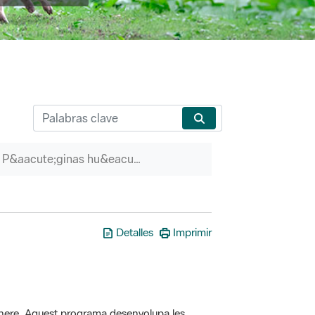
P&aacute;ginas hu&eacute;rfanas
Detalles
Imprimir
here. Aquest programa desenvolupa les