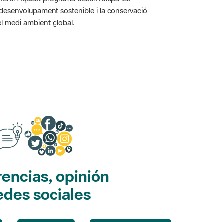
l desenvolupament sostenible i la conservació
i el medi ambient global.
encias, opinión
edes sociales