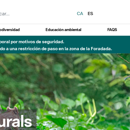
CA
ES
odiversidad
Educación ambiental
FAQS
emporal por motivos de seguridad.
o a una restricción de paso en la zona de la Foradada.
urals