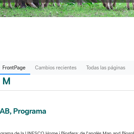
FrontPage
Cambios recientes
Todas las páginas
M
sari
AB, Programa
grama de la UNESCO Home i Biosfera; de l'anglès Man and Biosp