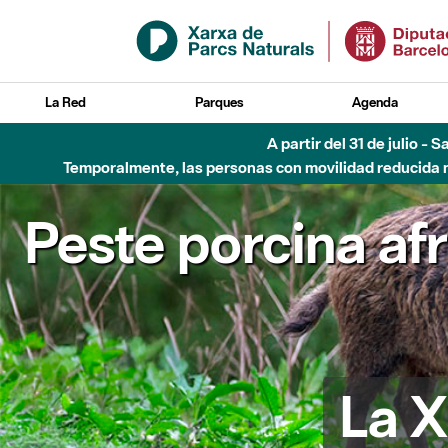
Saltar al contenido principal
La Red
Parques
Agenda
A partir del 31 de julio - 
Temporalmente, las personas con movilidad reducida no
Peste porcina af
La X