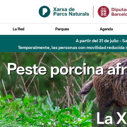
Saltar al contenido principal
La Red
Parques
Agenda
A partir del 31 de julio - 
Temporalmente, las personas con movilidad reducida no
Peste porcina af
La X