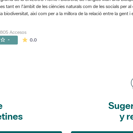
es tant en l'àmbit de les ciències naturals com de les socials per a
la biodiversitat, així com per a la millora de la relació entre la gent 
7805 Accesos
La valoración media es de 0 estrellas de 5.
-
0.0
e
Suger
etines
y r