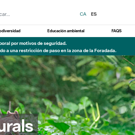
CA
ES
odiversidad
Educación ambiental
FAQS
emporal por motivos de seguridad.
o a una restricción de paso en la zona de la Foradada.
urals