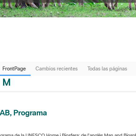
FrontPage
Cambios recientes
Todas las páginas
M
sari
AB, Programa
grama de la UNESCO Home i Biosfera; de l'anglès Man and Biosp