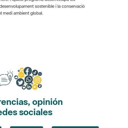
l desenvolupament sostenible i la conservació
i el medi ambient global.
encias, opinión
edes sociales