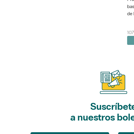
bas
de 
10
Suscríbet
a nuestros bol