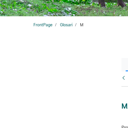
FrontPage
Glosari
M
Glo
M
Pro