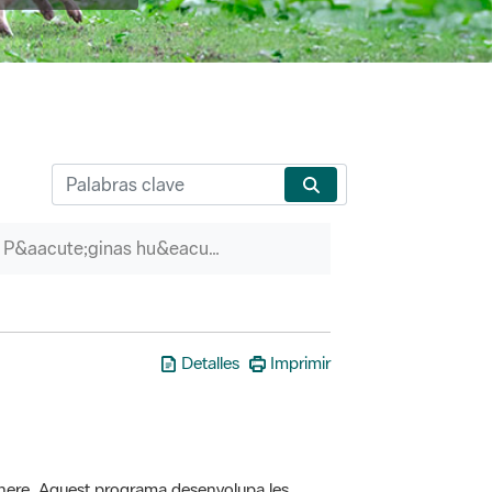
P&aacute;ginas hu&eacute;rfanas
Detalles
Imprimir
here. Aquest programa desenvolupa les