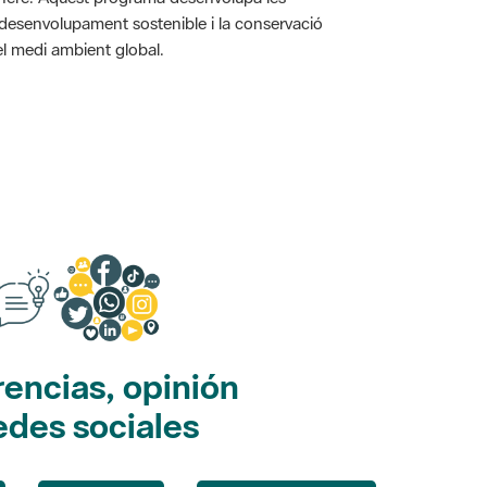
l desenvolupament sostenible i la conservació
i el medi ambient global.
encias, opinión
edes sociales