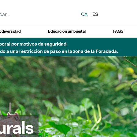
CA
ES
odiversidad
Educación ambiental
FAQS
emporal por motivos de seguridad.
o a una restricción de paso en la zona de la Foradada.
urals