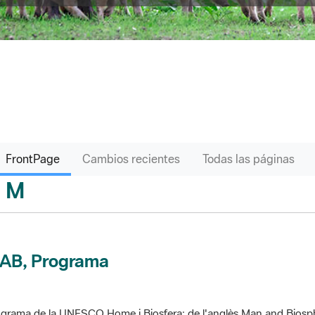
FrontPage
Cambios recientes
Todas las páginas
M
sari
AB, Programa
grama de la UNESCO Home i Biosfera; de l'anglès Man and Biosp