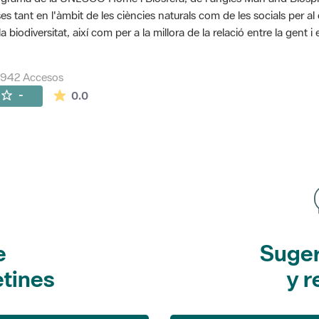
es tant en l'àmbit de les ciències naturals com de les socials per a
la biodiversitat, així com per a la millora de la relació entre la gent 
7942 Accesos
La valoración media es de 0 estrellas de 5.
-
0.0
e
Suger
etines
y r