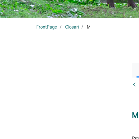
FrontPage
Glosari
M
Glo
M
Pro