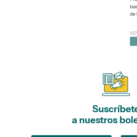
bas
de 
10
Suscríbet
a nuestros bol