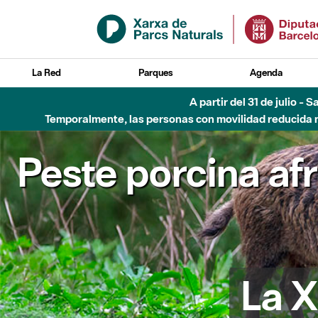
Saltar al contenido principal
La Red
Parques
Agenda
A partir del 31 de julio - 
Temporalmente, las personas con movilidad reducida no
Peste porcina af
La X