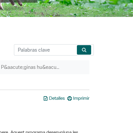
P&aacute;ginas hu&eacute;rfanas
Detalles
Imprimir
here. Aquest programa desenvolupa les