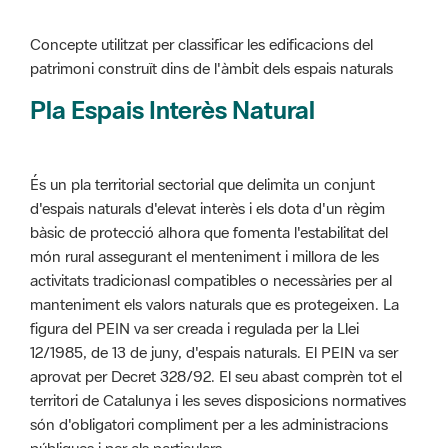
Pla Espais Interès Natural
És un pla territorial sectorial que delimita un conjunt
d'espais naturals d'elevat interès i els dota d'un règim
bàsic de protecció alhora que fomenta l'estabilitat del
món rural assegurant el menteniment i millora de les
activitats tradicionasl compatibles o necessàries per al
manteniment els valors naturals que es protegeixen. La
figura del PEIN va ser creada i regulada per la Llei
12/1985, de 13 de juny, d'espais naturals. El PEIN va ser
aprovat per Decret 328/92. El seu abast comprèn tot el
territori de Catalunya i les seves disposicions normatives
són d'obligatori compliment per a les administracions
públiques i per als particulars.
Més informació :
Cliqueu aquí
Pla d'ordenació