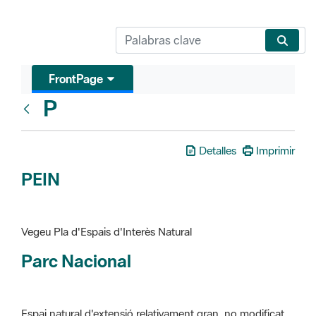
FrontPage
P
Glosari
Detalles
Imprimir
PEIN
Vegeu Pla d'Espais d'Interès Natural
Parc Nacional
Espai natural d'extensió relativament gran, no modificat
essencialment per l'acció humana, que te interès científic,
paisatgístic i educatiu. La finalitat de la declaració és de
preservar-los de totes les intervencions que poden