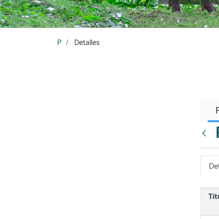
P
Detalles
Atrá
Det
Tít