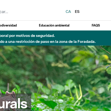
CA
ES
odiversidad
Educación ambiental
FAQS
emporal por motivos de seguridad.
o a una restricción de paso en la zona de la Foradada.
urals