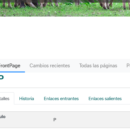
FrontPage
Cambios recientes
Todas las páginas
P
s
alles
Historia
Enlaces entrantes
Enlaces salientes
ulo
P