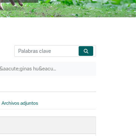
P&aacute;ginas hu&eacute;rfanas
Archivos adjuntos