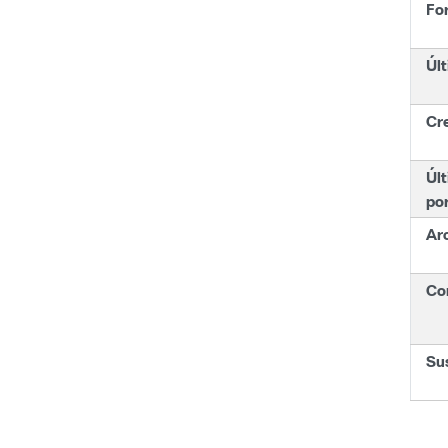
Fo
Últ
Cr
Últ
po
Ar
Con
Su