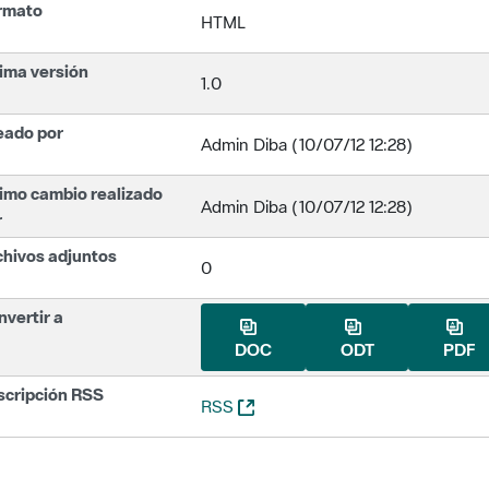
rmato
HTML
ima versión
1.0
eado por
Admin Diba (10/07/12 12:28)
imo cambio realizado
Admin Diba (10/07/12 12:28)
r
chivos adjuntos
0
vertir a
DOC
ODT
PDF
scripción RSS
(Abre una nueva ventana)
RSS