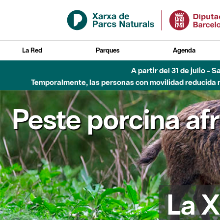
Saltar al contenido principal
La Red
Parques
Agenda
A partir del 31 de julio - 
Temporalmente, las personas con movilidad reducida no
Peste porcina af
La X