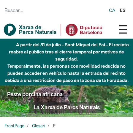
Saltar al contenido principal
CA
ES
5 de agosto - Sant Llorenç-Obac - Nivel 3 del Plan Alfa
(peligro muy alto de incendio)
Peste porcina africana
La Xarxa de Parcs Naturals
FrontPage
Glosari
P