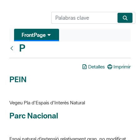
FrontPage
P
Glosari
Detalles
Imprimir
PEIN
Vegeu Pla d'Espais d'Interès Natural
Parc Nacional
Espai natural d'extensió relativament gran, no modificat
essencialment per l'acció humana, que te interès científic,
paisatgístic i educatiu. La finalitat de la declaració és de
preservar-los de totes les intervencions que poden
alterar-ne la fisonomia, la integritat i l'evolució dels