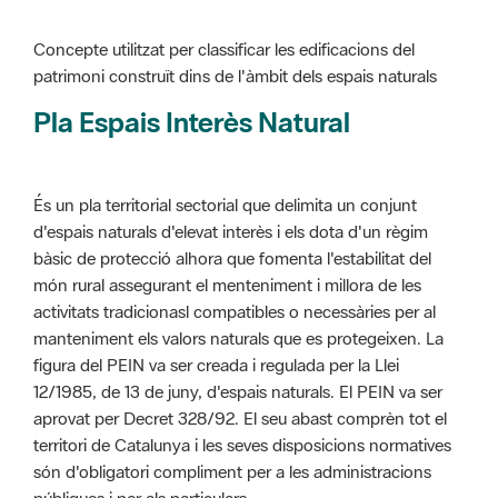
Pla Espais Interès Natural
És un pla territorial sectorial que delimita un conjunt
d'espais naturals d'elevat interès i els dota d'un règim
bàsic de protecció alhora que fomenta l'estabilitat del
món rural assegurant el menteniment i millora de les
activitats tradicionasl compatibles o necessàries per al
manteniment els valors naturals que es protegeixen. La
figura del PEIN va ser creada i regulada per la Llei
12/1985, de 13 de juny, d'espais naturals. El PEIN va ser
aprovat per Decret 328/92. El seu abast comprèn tot el
territori de Catalunya i les seves disposicions normatives
són d'obligatori compliment per a les administracions
públiques i per als particulars.
Més informació :
Cliqueu aquí
Pla d'ordenació