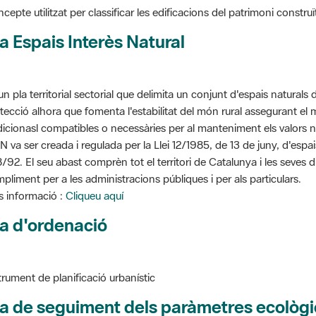
cepte utilitzat per classificar les edificacions del patrimoni construï
a Espais Interès Natural
un pla territorial sectorial que delimita un conjunt d'espais naturals 
tecció alhora que fomenta l'estabilitat del món rural assegurant el m
dicionasl compatibles o necessàries per al manteniment els valors n
N va ser creada i regulada per la Llei 12/1985, de 13 de juny, d'espa
/92. El seu abast comprèn tot el territori de Catalunya i les seves 
pliment per a les administracions públiques i per als particulars.
 informació :
Cliqueu aquí
a d'ordenació
trument de planificació urbanístic
a de seguiment dels paràmetres ecològi