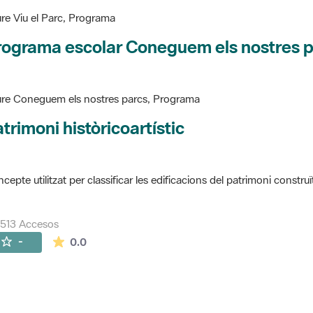
re Viu el Parc, Programa
rograma escolar Coneguem els nostres 
re Coneguem els nostres parcs, Programa
trimoni històricoartístic
cepte utilitzat per classificar les edificacions del patrimoni construï
513 Accesos
La valoración media es de 0 estrellas de 5.
-
0.0