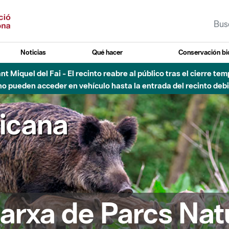
Noticias
Qué hacer
Conservación bi
vial Besós - Activación de la Fase de Alerta del Parque Fluvial 
Cerrados los accesos al Parque.
ricana
arxa de Parcs Nat