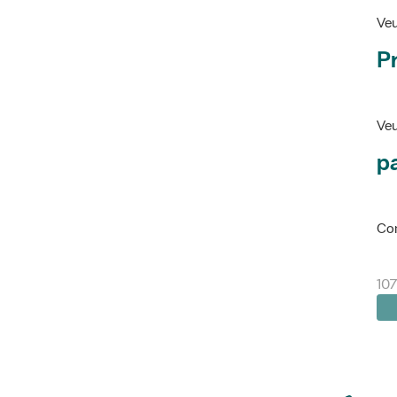
Veu
P
Veu
pa
Con
107