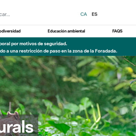
CA
ES
odiversidad
Educación ambiental
FAQS
del Besòs por lluvias intensas.
urals