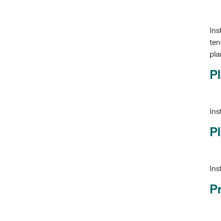
Ins
ten
pla
Pl
Ins
Pl
Ins
P