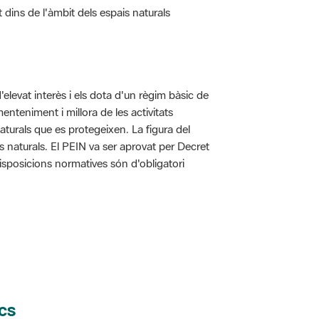
t dins de l'àmbit dels espais naturals
d'elevat interès i els dota d'un règim bàsic de
enteniment i millora de les activitats
aturals que es protegeixen. La figura del
is naturals. El PEIN va ser aprovat per Decret
disposicions normatives són d'obligatori
cs