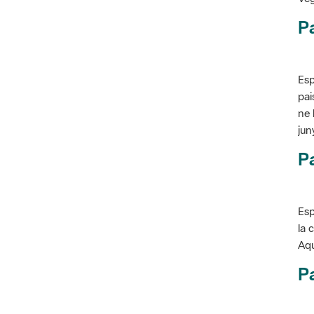
P
Esp
pai
ne 
jun
Pa
Esp
la 
Aqu
Pa