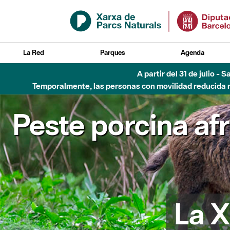
Saltar al contenido principal
La Red
Parques
Agenda
6 de agosto - Parque Flu
Peste porcina af
La X