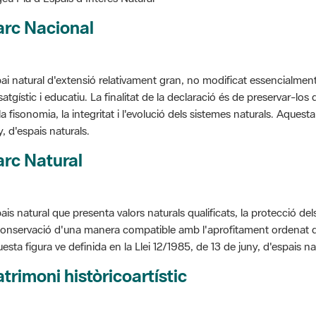
arc Nacional
ai natural d'extensió relativament gran, no modificat essencialment 
satgístic i educatiu. La finalitat de la declaració és de preservar-lo
la fisonomia, la integritat i l'evolució dels sistemes naturals. Aquesta
y, d'espais naturals.
rc Natural
ais natural que presenta valors naturals qualificats, la protecció de
conservació d'una manera compatible amb l'aprofitament ordenat de llu
esta figura ve definida en la Llei 12/1985, de 13 de juny, d'espais na
trimoni històricoartístic