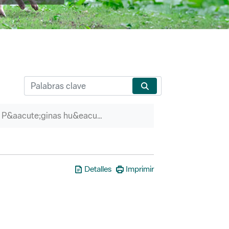
P&aacute;ginas hu&eacute;rfanas
Detalles
Imprimir