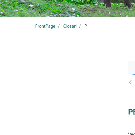
FrontPage
Glosari
P
Glo
P
Veg