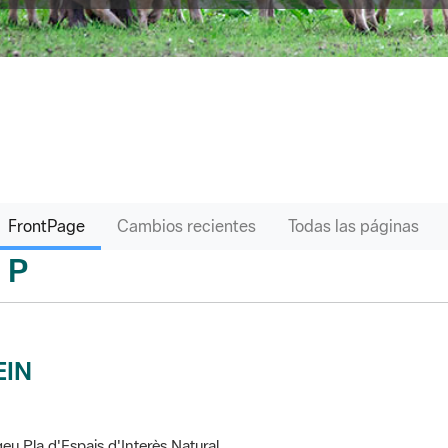
FrontPage
Cambios recientes
Todas las páginas
P
sari
EIN
eu Pla d'Espais d'Interès Natural