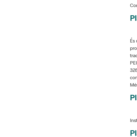
Con
Pl
És 
pro
tra
PEI
328
com
Més
Pl
Ins
Pl