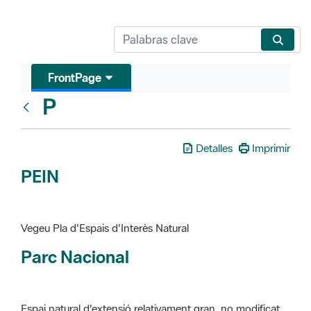
FrontPage
P
Glosari
Detalles
Imprimir
PEIN
Vegeu Pla d'Espais d'Interès Natural
Parc Nacional
Espai natural d'extensió relativament gran, no modificat
essencialment per l'acció humana, que te interès científic,
paisatgístic i educatiu. La finalitat de la declaració és de
preservar-los de totes les intervencions que poden