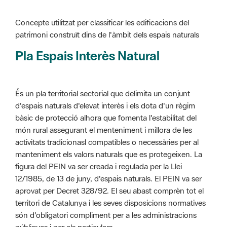
Pla Espais Interès Natural
És un pla territorial sectorial que delimita un conjunt
d'espais naturals d'elevat interès i els dota d'un règim
bàsic de protecció alhora que fomenta l'estabilitat del
món rural assegurant el menteniment i millora de les
activitats tradicionasl compatibles o necessàries per al
manteniment els valors naturals que es protegeixen. La
figura del PEIN va ser creada i regulada per la Llei
12/1985, de 13 de juny, d'espais naturals. El PEIN va ser
aprovat per Decret 328/92. El seu abast comprèn tot el
territori de Catalunya i les seves disposicions normatives
són d'obligatori compliment per a les administracions
públiques i per als particulars.
Més informació :
Cliqueu aquí
Pla d'ordenació