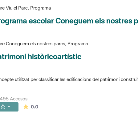
re Viu el Parc, Programa
rograma escolar Coneguem els nostres 
re Coneguem els nostres parcs, Programa
trimoni històricoartístic
cepte utilitzat per classificar les edificacions del patrimoni construï
7495 Accesos
La valoración media es de 0 estrellas de 5.
-
0.0