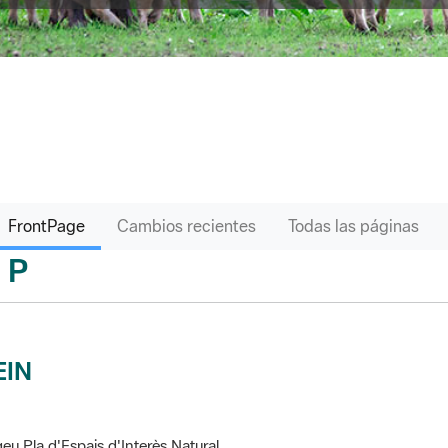
FrontPage
Cambios recientes
Todas las páginas
P
sari
EIN
eu Pla d'Espais d'Interès Natural