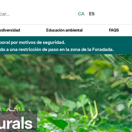
CA
ES
odiversidad
Educación ambiental
FAQS
del Besòs por lluvias intensas.
urals