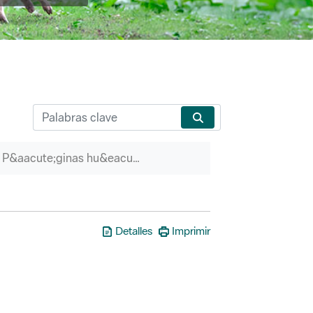
P&aacute;ginas hu&eacute;rfanas
Detalles
Imprimir