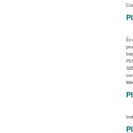
Con
Pl
És 
pro
tra
PEI
328
com
Més
Pl
Ins
Pl