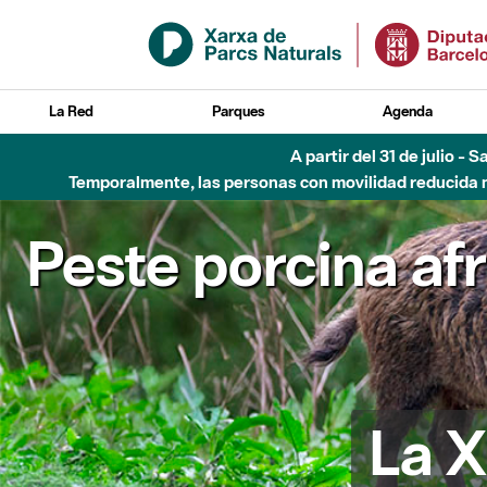
Saltar al contenido principal
La Red
Parques
Agenda
6 de agosto - Parque Flu
Peste porcina af
La X