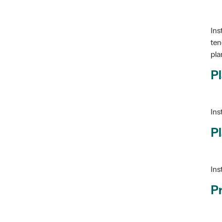
Ins
ten
pla
Pl
Ins
Pl
Ins
P