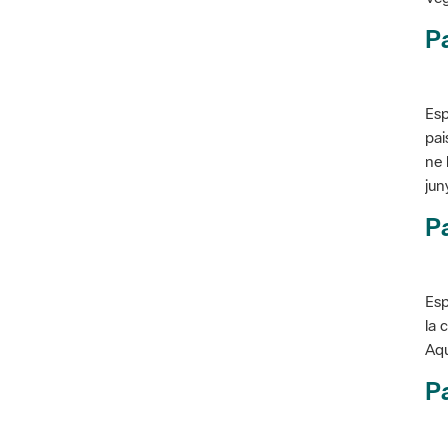
P
Esp
pai
ne 
jun
Pa
Esp
la 
Aqu
Pa