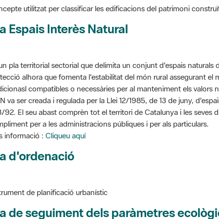
cepte utilitzat per classificar les edificacions del patrimoni construï
a Espais Interès Natural
un pla territorial sectorial que delimita un conjunt d'espais naturals 
tecció alhora que fomenta l'estabilitat del món rural assegurant el m
dicionasl compatibles o necessàries per al manteniment els valors n
N va ser creada i regulada per la Llei 12/1985, de 13 de juny, d'espa
/92. El seu abast comprèn tot el territori de Catalunya i les seves 
pliment per a les administracions públiques i per als particulars.
 informació :
Cliqueu aquí
a d'ordenació
trument de planificació urbanístic
a de seguiment dels paràmetres ecològi