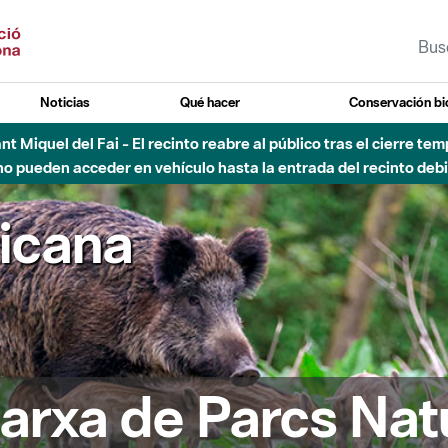
Noticias
Qué hacer
Conservación bi
vial Besós - Activación de la Fase de Alerta del Parque Fluvial 
Cerrados los accesos al Parque.
ricana
arxa de Parcs Nat