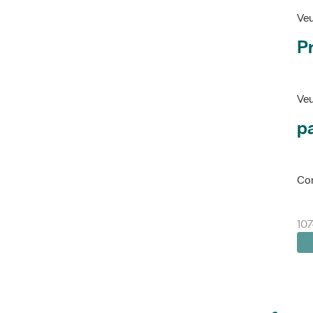
Veu
P
Veu
pa
Con
10