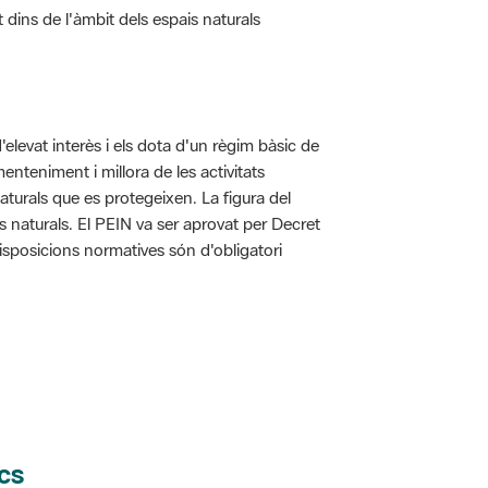
t dins de l'àmbit dels espais naturals
d'elevat interès i els dota d'un règim bàsic de
enteniment i millora de les activitats
aturals que es protegeixen. La figura del
is naturals. El PEIN va ser aprovat per Decret
disposicions normatives són d'obligatori
cs