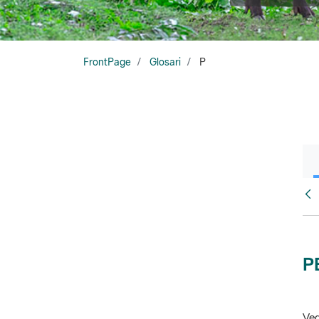
FrontPage
Glosari
P
Glo
P
Veg