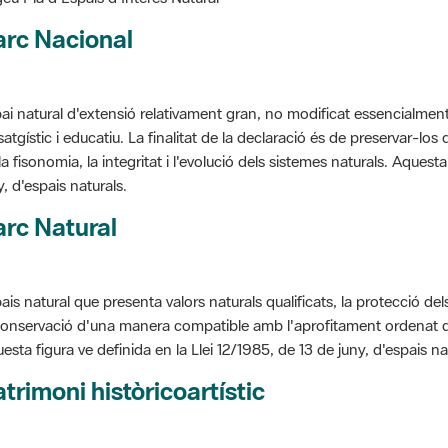
arc Nacional
ai natural d'extensió relativament gran, no modificat essencialment 
satgístic i educatiu. La finalitat de la declaració és de preservar-lo
la fisonomia, la integritat i l'evolució dels sistemes naturals. Aquesta
y, d'espais naturals.
rc Natural
ais natural que presenta valors naturals qualificats, la protecció de
conservació d'una manera compatible amb l'aprofitament ordenat de llu
esta figura ve definida en la Llei 12/1985, de 13 de juny, d'espais na
trimoni històricoartístic