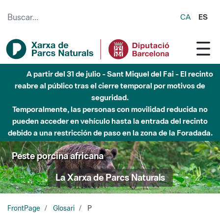
Saltar al contenido principal
CA
ES
6 de agosto - Parque Fluvial Besós - Activación de la
Fase de Alerta del Parque Fluvial del Besòs por lluvias
intensas.
Cerrados los accesos al Parque.
Peste porcina africana
La Xarxa de Parcs Naturals
FrontPage
Glosari
P