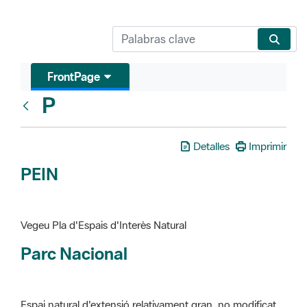
FrontPage
P
Glosari
Detalles
Imprimir
PEIN
Vegeu Pla d'Espais d'Interès Natural
Parc Nacional
Espai natural d'extensió relativament gran, no modificat
essencialment per l'acció humana, que te interès científic,
paisatgístic i educatiu. La finalitat de la declaració és de