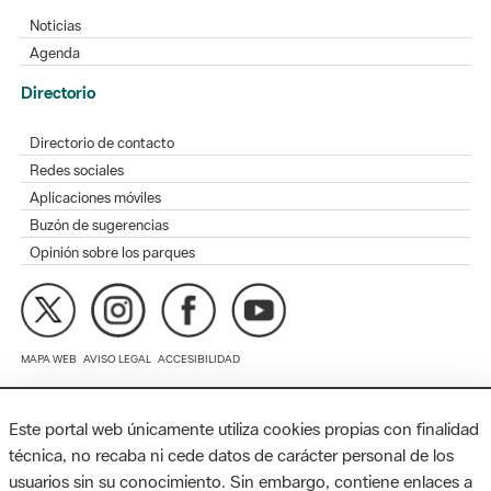
Agenda
Directorio
Directorio de contacto
Redes sociales
Aplicaciones móviles
Buzón de sugerencias
Opinión sobre los parques
MAPA WEB
AVISO LEGAL
ACCESIBILIDAD
Diputación de Barcelona. Edifici Llacuna, 1a planta. Badajoz, 49.
08005 Barcelona. Tel. 934 022 428 / xarxaparcs@diba.cat
Este portal web únicamente utiliza cookies propias con finalidad
técnica, no recaba ni cede datos de carácter personal de los
usuarios sin su conocimiento. Sin embargo, contiene enlaces a