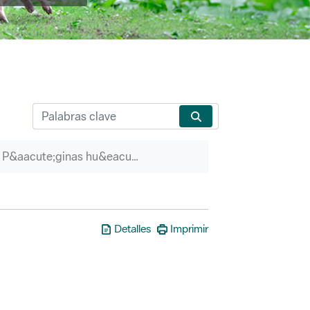
P&aacute;ginas hu&eacute;rfanas
Detalles
Imprimir