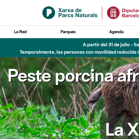
Saltar al contenido principal
La Red
Parques
Agenda
Hasta diciembre de 2026 - Parque Fluvial Besós
Peste porcina af
La X