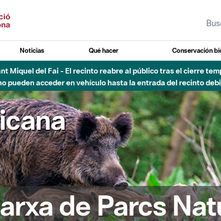
Noticias
Qué hacer
Conservación bi
 - Afectaciones en el cauce del Parque Fluvial del Besòs debido
ricana
arxa de Parcs Nat