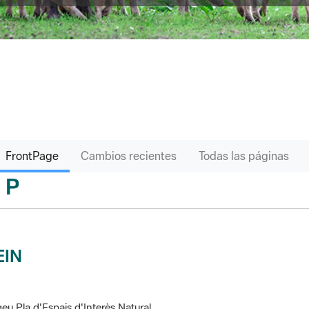
FrontPage
Cambios recientes
Todas las páginas
P
sari
EIN
eu Pla d'Espais d'Interès Natural