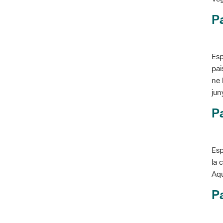
P
Esp
pai
ne 
jun
Pa
Esp
la 
Aqu
Pa
Con