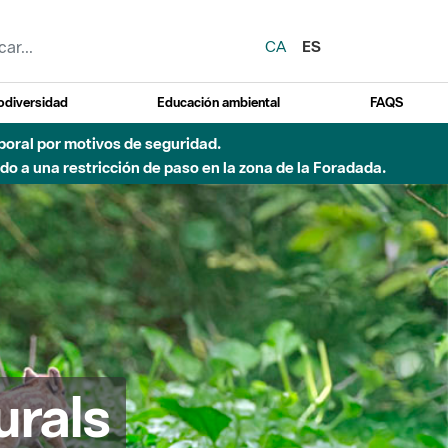
CA
ES
odiversidad
Educación ambiental
FAQS
 a obras de construcción de una pasarela sobre el río
urals