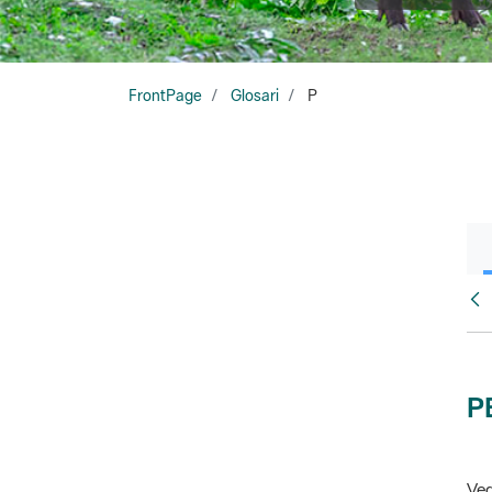
FrontPage
Glosari
P
Glo
P
Veg