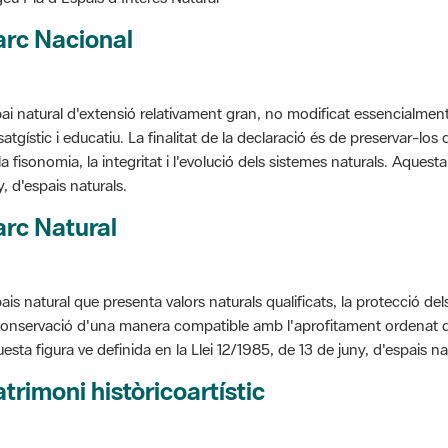
arc Nacional
ai natural d'extensió relativament gran, no modificat essencialment 
satgístic i educatiu. La finalitat de la declaració és de preservar-lo
la fisonomia, la integritat i l'evolució dels sistemes naturals. Aquesta
y, d'espais naturals.
rc Natural
ais natural que presenta valors naturals qualificats, la protecció de
conservació d'una manera compatible amb l'aprofitament ordenat de llu
esta figura ve definida en la Llei 12/1985, de 13 de juny, d'espais na
trimoni històricoartístic
cepte utilitzat per classificar les edificacions del patrimoni construï