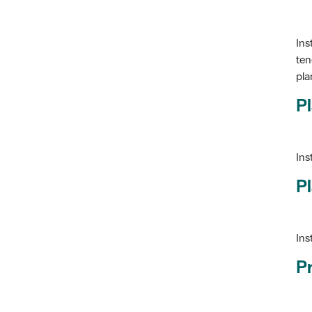
Ins
ten
pla
Pl
Ins
Pl
Ins
P
Ve