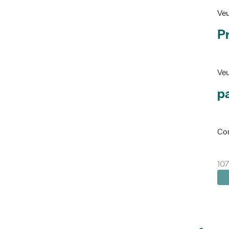
Veu
P
Veu
pa
Con
10