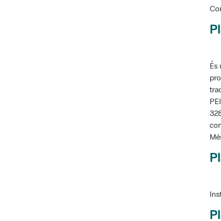
Pl
És 
pro
tra
PEI
328
com
Més
Pl
Ins
Pl