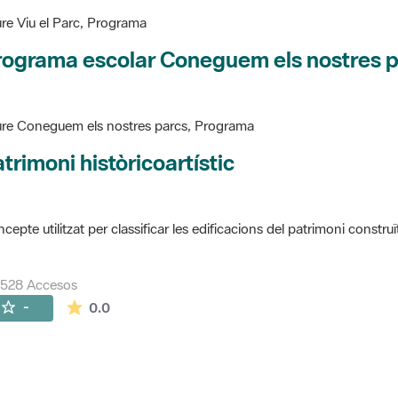
re Viu el Parc, Programa
rograma escolar Coneguem els nostres 
re Coneguem els nostres parcs, Programa
trimoni històricoartístic
cepte utilitzat per classificar les edificacions del patrimoni construï
7528 Accesos
La valoración media es de 0 estrellas de 5.
-
0.0