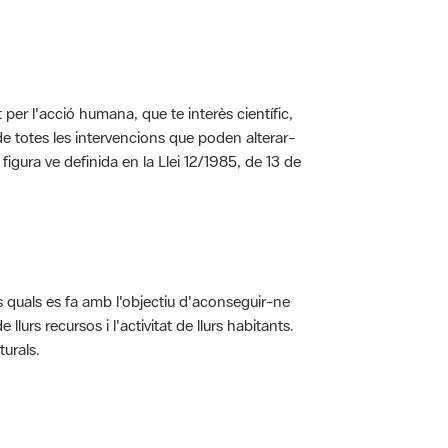
per l'acció humana, que te interès científic,
s de totes les intervencions que poden alterar-
 figura ve definida en la Llei 12/1985, de 13 de
ls quals es fa amb l'objectiu d'aconseguir-ne
rs recursos i l'activitat de llurs habitants.
turals.
t dins de l'àmbit dels espais naturals