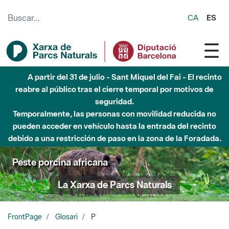
Saltar al contenido principal
CA
ES
6 de agosto - Parque Fluvial Besós - Activación de la
Fase de Alerta del Parque Fluvial del Besòs por lluvias
intensas.
Cerrados los accesos al Parque.
Peste porcina africana
La Xarxa de Parcs Naturals
FrontPage
Glosari
P