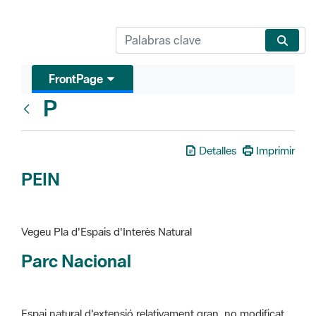
FrontPage
P
Glosari
Detalles
Imprimir
PEIN
Vegeu Pla d'Espais d'Interès Natural
Parc Nacional
Espai natural d'extensió relativament gran, no modificat
essencialment per l'acció humana, que te interès científic,
paisatgístic i educatiu. La finalitat de la declaració és de