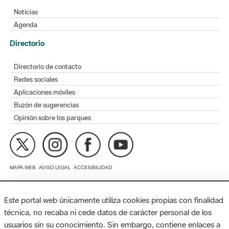
Agenda
Directorio
Directorio de contacto
Redes sociales
Aplicaciones móviles
Buzón de sugerencias
Opinión sobre los parques
MAPA WEB
AVISO LEGAL
ACCESIBILIDAD
Diputación de Barcelona. Edifici Llacuna, 1a planta. Badajoz, 49.
08005 Barcelona. Tel. 934 022 428 / xarxaparcs@diba.cat
Este portal web únicamente utiliza cookies propias con finalidad
técnica, no recaba ni cede datos de carácter personal de los
usuarios sin su conocimiento. Sin embargo, contiene enlaces a