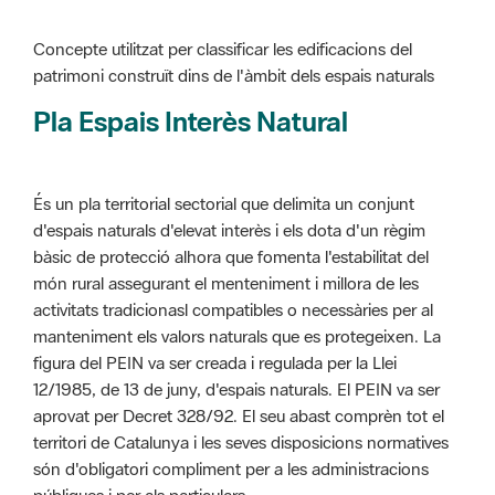
Pla Espais Interès Natural
És un pla territorial sectorial que delimita un conjunt
d'espais naturals d'elevat interès i els dota d'un règim
bàsic de protecció alhora que fomenta l'estabilitat del
món rural assegurant el menteniment i millora de les
activitats tradicionasl compatibles o necessàries per al
manteniment els valors naturals que es protegeixen. La
figura del PEIN va ser creada i regulada per la Llei
12/1985, de 13 de juny, d'espais naturals. El PEIN va ser
aprovat per Decret 328/92. El seu abast comprèn tot el
territori de Catalunya i les seves disposicions normatives
són d'obligatori compliment per a les administracions
públiques i per als particulars.
Més informació :
Cliqueu aquí
Pla d'ordenació