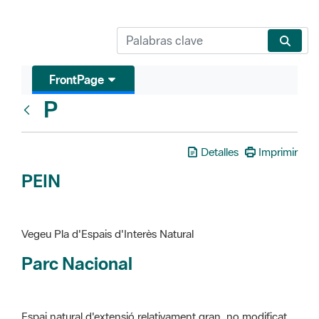
FrontPage
P
Glosari
Detalles
Imprimir
PEIN
Vegeu Pla d'Espais d'Interès Natural
Parc Nacional
Espai natural d'extensió relativament gran, no modificat
essencialment per l'acció humana, que te interès científic,
paisatgístic i educatiu. La finalitat de la declaració és de
preservar-los de totes les intervencions que poden