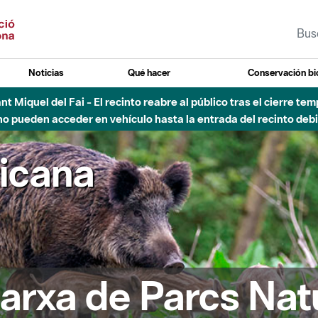
Noticias
Qué hacer
Conservación bi
vial Besós - Activación de la Fase de Alerta del Parque Fluvial 
Cerrados los accesos al Parque.
ricana
arxa de Parcs Nat