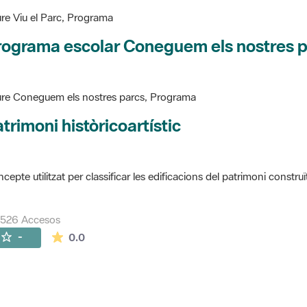
re Viu el Parc, Programa
rograma escolar Coneguem els nostres 
re Coneguem els nostres parcs, Programa
trimoni històricoartístic
cepte utilitzat per classificar les edificacions del patrimoni construï
7526 Accesos
La valoración media es de 0 estrellas de 5.
-
0.0