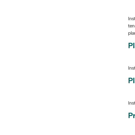
Ins
ten
pla
Pl
Ins
Pl
Ins
P