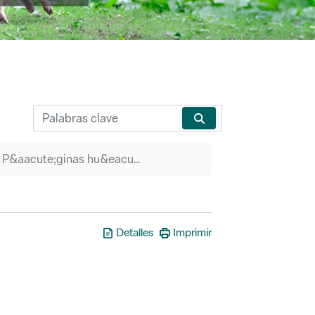
P&aacute;ginas hu&eacute;rfanas
Detalles
Imprimir