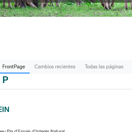
FrontPage
Cambios recientes
Todas las páginas
P
sari
EIN
eu Pla d'Espais d'Interès Natural