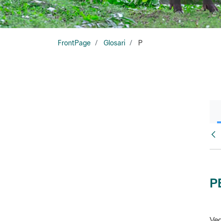
FrontPage
Glosari
P
Glo
P
Veg