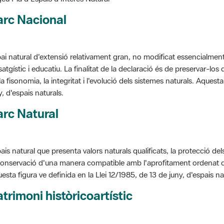
arc Nacional
ai natural d'extensió relativament gran, no modificat essencialment 
satgístic i educatiu. La finalitat de la declaració és de preservar-lo
la fisonomia, la integritat i l'evolució dels sistemes naturals. Aquesta
y, d'espais naturals.
rc Natural
ais natural que presenta valors naturals qualificats, la protecció de
conservació d'una manera compatible amb l'aprofitament ordenat de llu
esta figura ve definida en la Llei 12/1985, de 13 de juny, d'espais na
trimoni històricoartístic