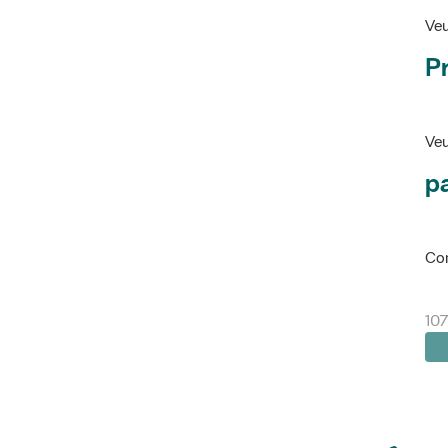
Veu
P
Veu
pa
Con
10