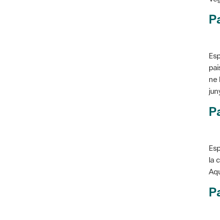
P
Esp
pai
ne 
jun
Pa
Esp
la 
Aqu
Pa