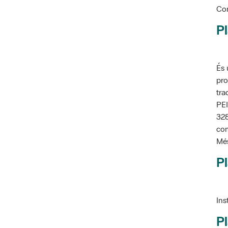
Con
Pl
És 
pro
tra
PEI
328
com
Més
Pl
Ins
Pl