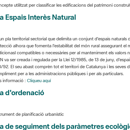
cepte utilitzat per classificar les edificacions del patrimoni construï
a Espais Interès Natural
un pla territorial sectorial que delimita un conjunt d'espais naturals 
tecció alhora que fomenta l'estabilitat del món rural assegurant el m
dicionasl compatibles o necessàries per al manteniment els valors n
N va ser creada i regulada per la Llei 12/1985, de 13 de juny, d'espa
/92. El seu abast comprèn tot el territori de Catalunya i les seves 
pliment per a les administracions públiques i per als particulars.
 informació :
Cliqueu aquí
a d'ordenació
trument de planificació urbanístic
a de seguiment dels paràmetres ecològi