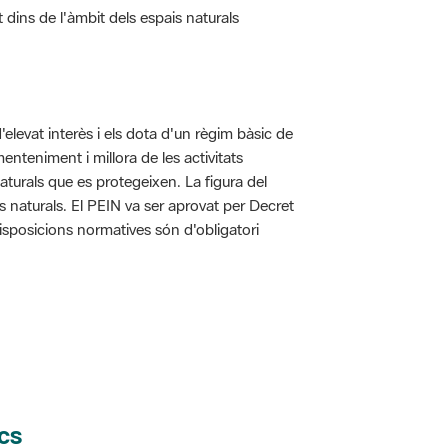
t dins de l'àmbit dels espais naturals
d'elevat interès i els dota d'un règim bàsic de
enteniment i millora de les activitats
aturals que es protegeixen. La figura del
is naturals. El PEIN va ser aprovat per Decret
disposicions normatives són d'obligatori
cs