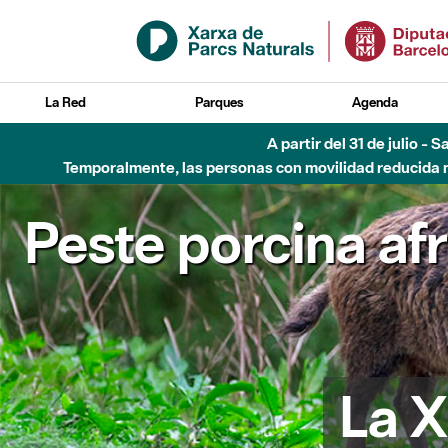
Saltar al contenido principal
La Red
Parques
Agenda
6 de agosto - Parque Flu
Peste porcina af
La X