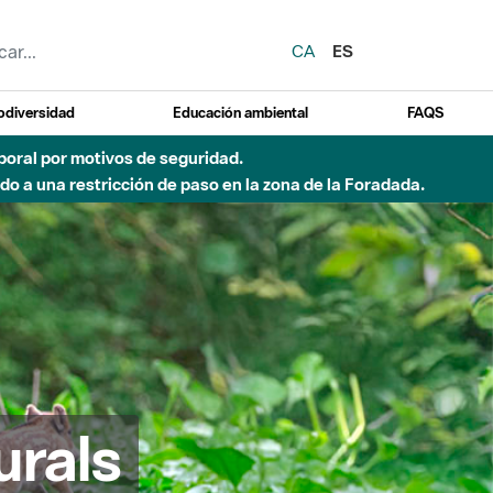
CA
ES
odiversidad
Educación ambiental
FAQS
del Besòs por lluvias intensas.
urals