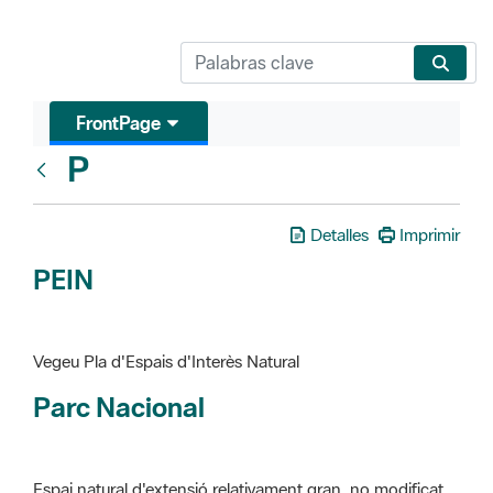
FrontPage
P
Glosari
Detalles
Imprimir
PEIN
Vegeu Pla d'Espais d'Interès Natural
Parc Nacional
Espai natural d'extensió relativament gran, no modificat
essencialment per l'acció humana, que te interès científic,
paisatgístic i educatiu. La finalitat de la declaració és de
preservar-los de totes les intervencions que poden