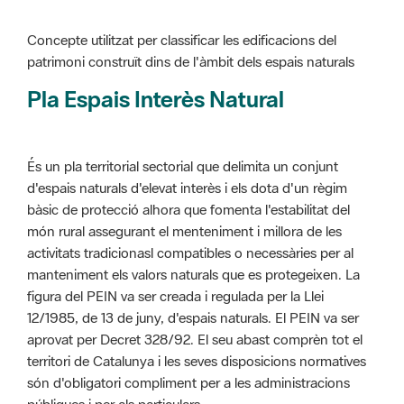
Pla Espais Interès Natural
És un pla territorial sectorial que delimita un conjunt
d'espais naturals d'elevat interès i els dota d'un règim
bàsic de protecció alhora que fomenta l'estabilitat del
món rural assegurant el menteniment i millora de les
activitats tradicionasl compatibles o necessàries per al
manteniment els valors naturals que es protegeixen. La
figura del PEIN va ser creada i regulada per la Llei
12/1985, de 13 de juny, d'espais naturals. El PEIN va ser
aprovat per Decret 328/92. El seu abast comprèn tot el
territori de Catalunya i les seves disposicions normatives
són d'obligatori compliment per a les administracions
públiques i per als particulars.
Més informació :
Cliqueu aquí
Pla d'ordenació