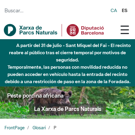
Saltar al contenido principal
CA
ES
5 de agosto - Sant Llorenç-Obac - Nivel 3 del Plan Alfa
(peligro muy alto de incendio)
Peste porcina africana
La Xarxa de Parcs Naturals
FrontPage
Glosari
P