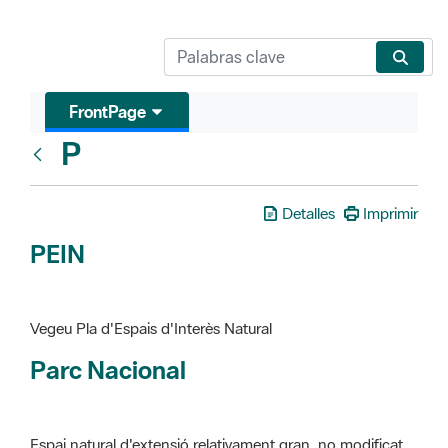
FrontPage
P
Glosari
Detalles
Imprimir
PEIN
Vegeu Pla d'Espais d'Interès Natural
Parc Nacional
Espai natural d'extensió relativament gran, no modificat
essencialment per l'acció humana, que te interès científic,
paisatgístic i educatiu. La finalitat de la declaració és de
preservar-los de totes les intervencions que poden
alterar-ne la fisonomia, la integritat i l'evolució dels