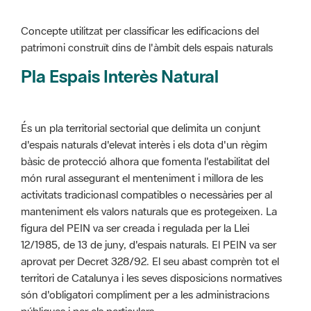
Pla Espais Interès Natural
És un pla territorial sectorial que delimita un conjunt
d'espais naturals d'elevat interès i els dota d'un règim
bàsic de protecció alhora que fomenta l'estabilitat del
món rural assegurant el menteniment i millora de les
activitats tradicionasl compatibles o necessàries per al
manteniment els valors naturals que es protegeixen. La
figura del PEIN va ser creada i regulada per la Llei
12/1985, de 13 de juny, d'espais naturals. El PEIN va ser
aprovat per Decret 328/92. El seu abast comprèn tot el
territori de Catalunya i les seves disposicions normatives
són d'obligatori compliment per a les administracions
públiques i per als particulars.
Més informació :
Cliqueu aquí
Pla d'ordenació