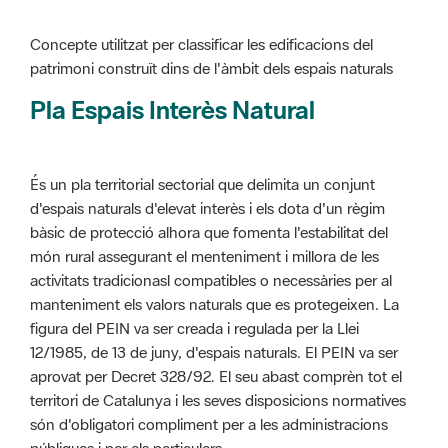
Pla Espais Interès Natural
És un pla territorial sectorial que delimita un conjunt
d'espais naturals d'elevat interès i els dota d'un règim
bàsic de protecció alhora que fomenta l'estabilitat del
món rural assegurant el menteniment i millora de les
activitats tradicionasl compatibles o necessàries per al
manteniment els valors naturals que es protegeixen. La
figura del PEIN va ser creada i regulada per la Llei
12/1985, de 13 de juny, d'espais naturals. El PEIN va ser
aprovat per Decret 328/92. El seu abast comprèn tot el
territori de Catalunya i les seves disposicions normatives
són d'obligatori compliment per a les administracions
públiques i per als particulars.
Més informació :
Cliqueu aquí
Pla d'ordenació