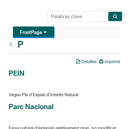
FrontPage
P
Glosari
Detalles
Imprimir
PEIN
Vegeu Pla d'Espais d'Interès Natural
Parc Nacional
Espai natural d'extensió relativament gran, no modificat
essencialment per l'acció humana, que te interès científic,
paisatgístic i educatiu. La finalitat de la declaració és de
preservar-los de totes les intervencions que poden