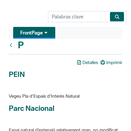
FrontPage
P
Glosari
Detalles
Imprimir
PEIN
Vegeu Pla d'Espais d'Interès Natural
Parc Nacional
Espai natural d'extensió relativament gran, no modificat
essencialment per l'acció humana, que te interès científic,
paisatgístic i educatiu. La finalitat de la declaració és de
preservar-los de totes les intervencions que poden