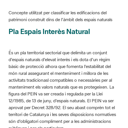
Pla Espais Interès Natural
És un pla territorial sectorial que delimita un conjunt
d'espais naturals d'elevat interès i els dota d'un règim
bàsic de protecció alhora que fomenta l'estabilitat del
món rural assegurant el menteniment i millora de les
activitats tradicionasl compatibles o necessàries per al
manteniment els valors naturals que es protegeixen. La
figura del PEIN va ser creada i regulada per la Llei
12/1985, de 13 de juny, d'espais naturals. El PEIN va ser
aprovat per Decret 328/92. El seu abast comprèn tot el
territori de Catalunya i les seves disposicions normatives
són d'obligatori compliment per a les administracions
públiques i per als particulars.
Més informació :
Cliqueu aquí
Pla d'ordenació