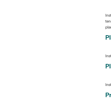
Ins
ten
pla
Pl
Ins
Pl
Ins
P
Ve