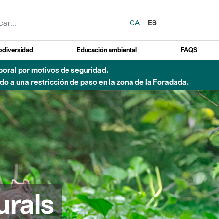
CA
ES
odiversidad
Educación ambiental
FAQS
 a obras de construcción de una pasarela sobre el río
urals