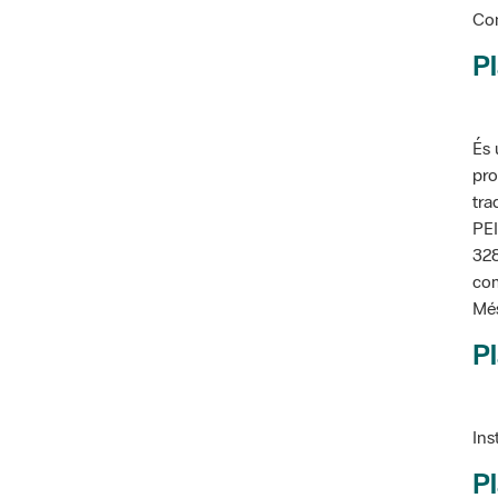
Pl
És 
pro
tra
PEI
328
com
Més
Pl
Ins
Pl