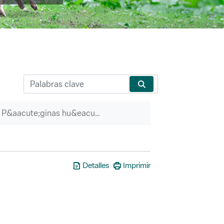
P&aacute;ginas hu&eacute;rfanas
Detalles
Imprimir