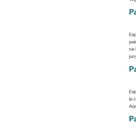
P
Esp
pai
ne 
jun
Pa
Esp
la 
Aqu
Pa
Con