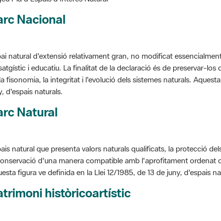
arc Nacional
ai natural d'extensió relativament gran, no modificat essencialment 
satgístic i educatiu. La finalitat de la declaració és de preservar-lo
la fisonomia, la integritat i l'evolució dels sistemes naturals. Aquesta
y, d'espais naturals.
rc Natural
ais natural que presenta valors naturals qualificats, la protecció de
conservació d'una manera compatible amb l'aprofitament ordenat de llu
esta figura ve definida en la Llei 12/1985, de 13 de juny, d'espais na
trimoni històricoartístic
cepte utilitzat per classificar les edificacions del patrimoni construï