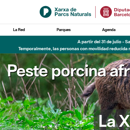
Saltar al contenido principal
La Red
Parques
Agenda
Hasta diciembre de 2026 - Parque Fluvial Besós
Peste porcina af
La X