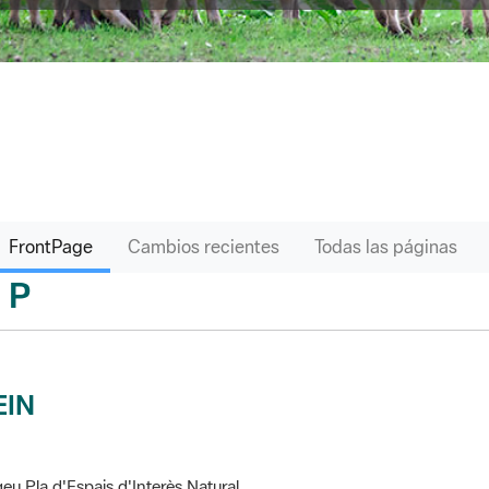
FrontPage
Cambios recientes
Todas las páginas
P
sari
EIN
eu Pla d'Espais d'Interès Natural