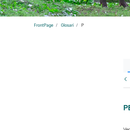
FrontPage
Glosari
P
Glo
P
Veg