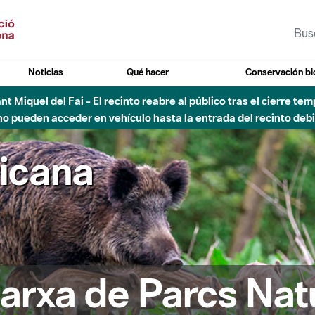
Noticias
Qué hacer
Conservación bi
 - Afectaciones en el cauce del Parque Fluvial del Besòs debido
ricana
arxa de Parcs Nat