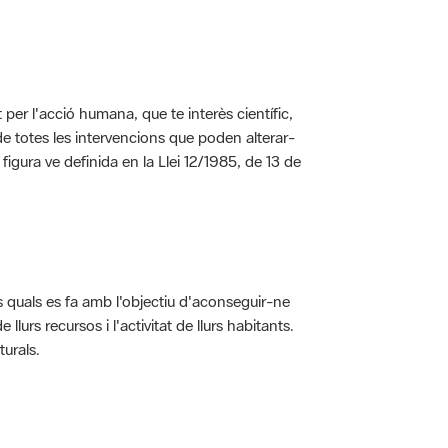
per l'acció humana, que te interès científic,
s de totes les intervencions que poden alterar-
 figura ve definida en la Llei 12/1985, de 13 de
ls quals es fa amb l'objectiu d'aconseguir-ne
rs recursos i l'activitat de llurs habitants.
turals.
t dins de l'àmbit dels espais naturals