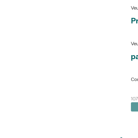
Veu
P
Veu
pa
Con
10