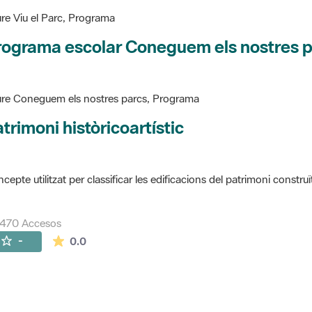
re Viu el Parc, Programa
rograma escolar Coneguem els nostres 
re Coneguem els nostres parcs, Programa
trimoni històricoartístic
cepte utilitzat per classificar les edificacions del patrimoni construï
7470 Accesos
La valoración media es de 0 estrellas de 5.
-
0.0