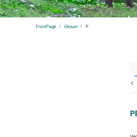
FrontPage
Glosari
P
Glo
P
Veg