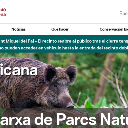
Noticias
Qué hacer
Conservación bi
sto - Sant Llorenç-Obac - Nivel 3 del Plan Alfa (peligro muy alt
ricana
arxa de Parcs Nat