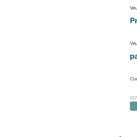
Veu
P
Veu
pa
Con
107