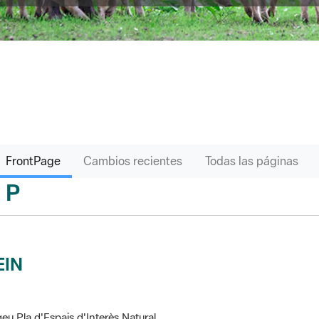
FrontPage
Cambios recientes
Todas las páginas
P
sari
EIN
eu Pla d'Espais d'Interès Natural