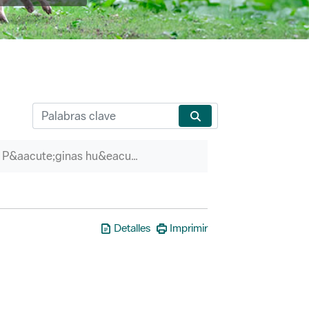
P&aacute;ginas hu&eacute;rfanas
Detalles
Imprimir