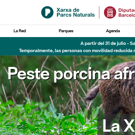
Saltar al contenido principal
La Red
Parques
Agenda
5 de ago
Peste porcina af
La X