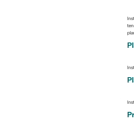
Ins
ten
pla
Pl
Ins
Pl
Ins
P
Ve