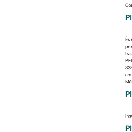
Pl
És 
pro
tra
PEI
328
com
Més
Pl
Ins
Pl