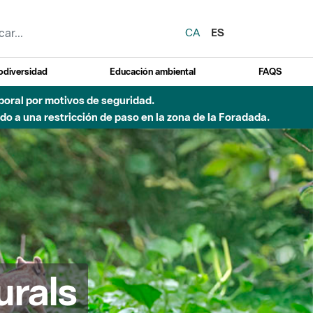
CA
ES
odiversidad
Educación ambiental
FAQS
o de incendio)
urals