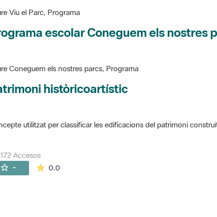
re Viu el Parc, Programa
rograma escolar Coneguem els nostres 
re Coneguem els nostres parcs, Programa
trimoni històricoartístic
cepte utilitzat per classificar les edificacions del patrimoni construï
172 Accesos
La valoración media es de 0 estrellas de 5.
-
0.0