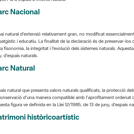
arc Nacional
ai natural d'extensió relativament gran, no modificat essencialment 
satgístic i educatiu. La finalitat de la declaració és de preservar-lo
la fisonomia, la integritat i l'evolució dels sistemes naturals. Aquesta
y, d'espais naturals.
rc Natural
ais natural que presenta valors naturals qualificats, la protecció de
conservació d'una manera compatible amb l'aprofitament ordenat de llu
esta figura ve definida en la Llei 12/1985, de 13 de juny, d'espais na
trimoni històricoartístic
cepte utilitzat per classificar les edificacions del patrimoni construï