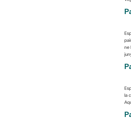
P
Esp
pai
ne 
jun
Pa
Esp
la 
Aqu
Pa
Con