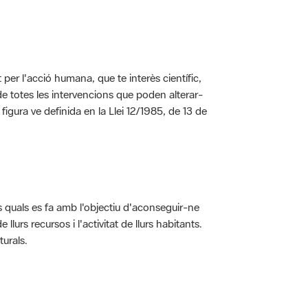
per l'acció humana, que te interès científic,
s de totes les intervencions que poden alterar-
 figura ve definida en la Llei 12/1985, de 13 de
ls quals es fa amb l'objectiu d'aconseguir-ne
rs recursos i l'activitat de llurs habitants.
turals.
t dins de l'àmbit dels espais naturals