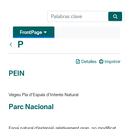
FrontPage
P
Glosari
Detalles
Imprimir
PEIN
Vegeu Pla d'Espais d'Interès Natural
Parc Nacional
Espai natural d'extensió relativament gran, no modificat
essencialment per l'acció humana, que te interès científic,
paisatgístic i educatiu. La finalitat de la declaració és de
preservar-los de totes les intervencions que poden