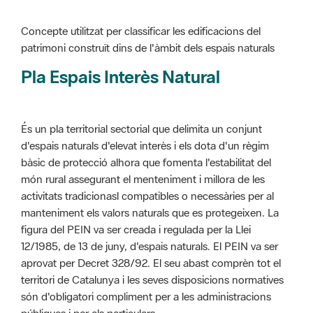
Pla Espais Interès Natural
És un pla territorial sectorial que delimita un conjunt
d'espais naturals d'elevat interès i els dota d'un règim
bàsic de protecció alhora que fomenta l'estabilitat del
món rural assegurant el menteniment i millora de les
activitats tradicionasl compatibles o necessàries per al
manteniment els valors naturals que es protegeixen. La
figura del PEIN va ser creada i regulada per la Llei
12/1985, de 13 de juny, d'espais naturals. El PEIN va ser
aprovat per Decret 328/92. El seu abast comprèn tot el
territori de Catalunya i les seves disposicions normatives
són d'obligatori compliment per a les administracions
públiques i per als particulars.
Més informació :
Cliqueu aquí
Pla d'ordenació