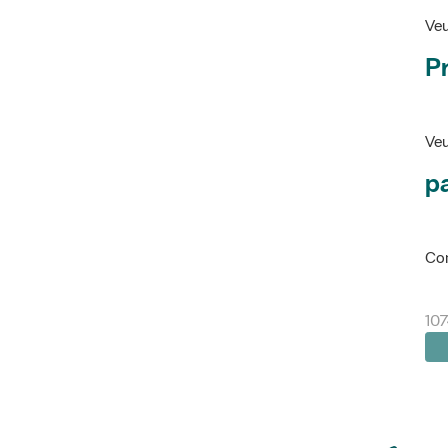
Veu
P
Veu
pa
Con
10