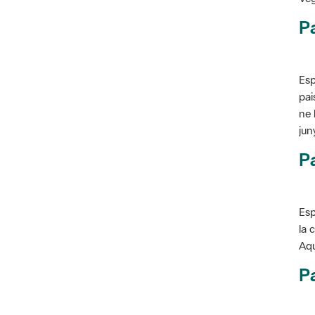
P
Esp
pai
ne 
jun
Pa
Esp
la 
Aqu
Pa
Con