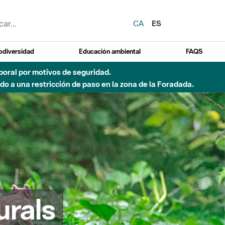
CA
ES
odiversidad
Educación ambiental
FAQS
 a obras de construcción de una pasarela sobre el río
urals