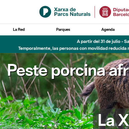
Saltar al contenido principal
La Red
Parques
Agenda
Hasta diciembre de 2026 - Parque Fluvial Besós
Peste porcina af
La X