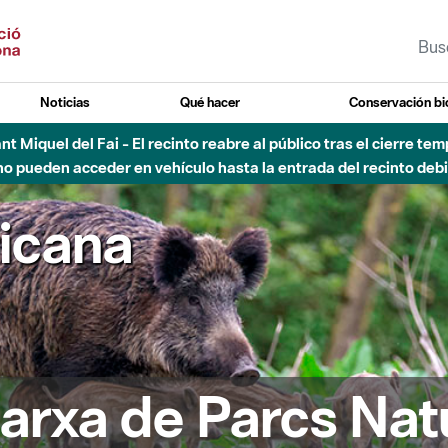
Noticias
Qué hacer
Conservación bi
 - Afectaciones en el cauce del Parque Fluvial del Besòs debido
ricana
arxa de Parcs Nat