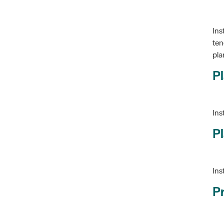
Ins
ten
pla
Pl
Ins
Pl
Ins
P
Ve