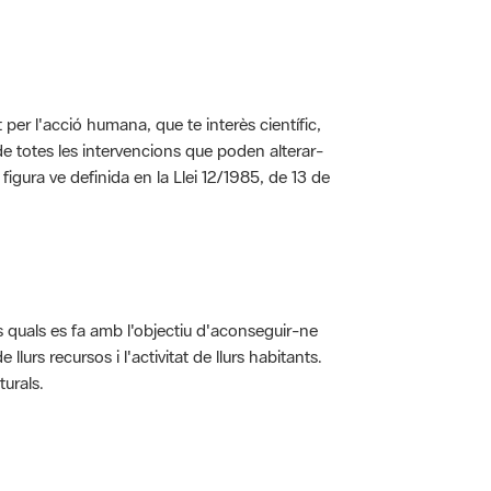
per l'acció humana, que te interès científic,
s de totes les intervencions que poden alterar-
 figura ve definida en la Llei 12/1985, de 13 de
ls quals es fa amb l'objectiu d'aconseguir-ne
rs recursos i l'activitat de llurs habitants.
turals.
t dins de l'àmbit dels espais naturals