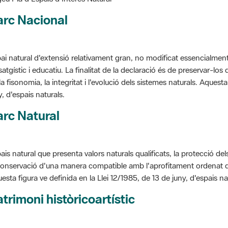
arc Nacional
ai natural d'extensió relativament gran, no modificat essencialment 
satgístic i educatiu. La finalitat de la declaració és de preservar-lo
la fisonomia, la integritat i l'evolució dels sistemes naturals. Aquesta
y, d'espais naturals.
rc Natural
ais natural que presenta valors naturals qualificats, la protecció de
conservació d'una manera compatible amb l'aprofitament ordenat de llu
esta figura ve definida en la Llei 12/1985, de 13 de juny, d'espais na
trimoni històricoartístic
cepte utilitzat per classificar les edificacions del patrimoni construï