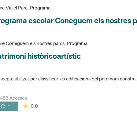
re Viu el Parc, Programa
rograma escolar Coneguem els nostres 
re Coneguem els nostres parcs, Programa
trimoni històricoartístic
cepte utilitzat per classificar les edificacions del patrimoni construï
7488 Accesos
La valoración media es de 0 estrellas de 5.
-
0.0