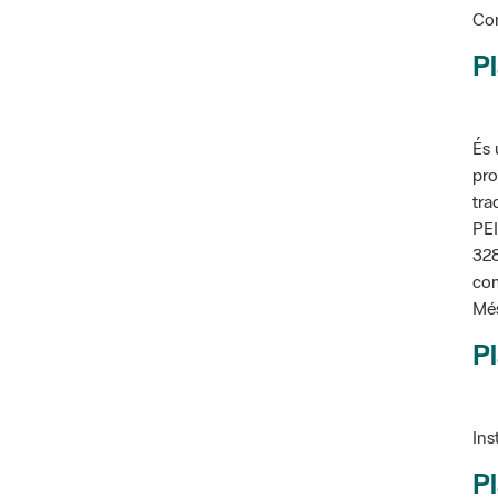
Pl
És 
pro
tra
PEI
328
com
Més
Pl
Ins
Pl