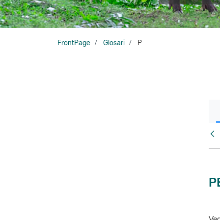
FrontPage
Glosari
P
Glo
P
Veg