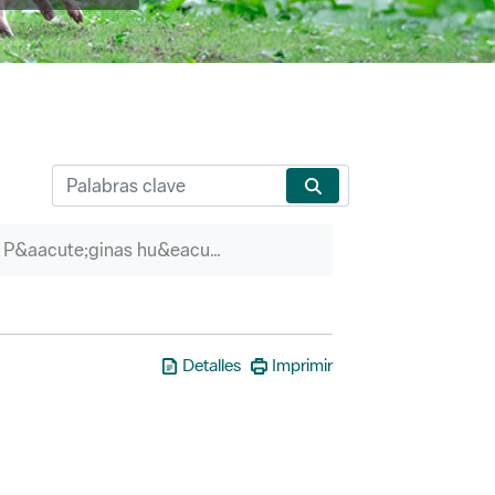
P&aacute;ginas hu&eacute;rfanas
Detalles
Imprimir