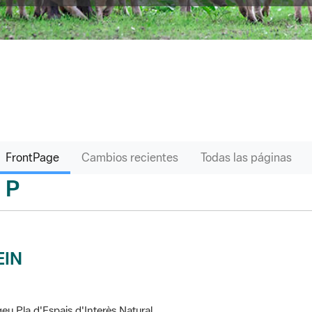
FrontPage
Cambios recientes
Todas las páginas
P
sari
EIN
eu Pla d'Espais d'Interès Natural