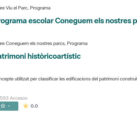
re Viu el Parc, Programa
rograma escolar Coneguem els nostres 
re Coneguem els nostres parcs, Programa
trimoni històricoartístic
cepte utilitzat per classificar les edificacions del patrimoni construï
7593 Accesos
La valoración media es de 0 estrellas de 5.
-
0.0