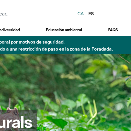
CA
ES
odiversidad
Educación ambiental
FAQS
 a obras de construcción de una pasarela sobre el río
urals