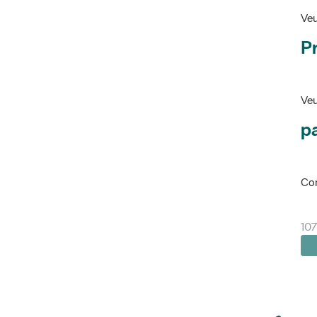
Veu
P
Veu
pa
Con
10