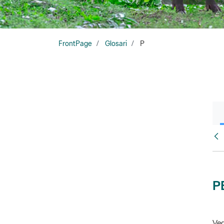
FrontPage
Glosari
P
Glo
P
Veg