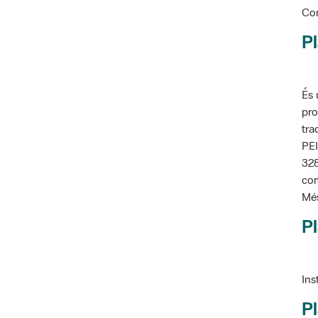
Pl
És 
pro
tra
PEI
328
com
Més
Pl
Ins
Pl