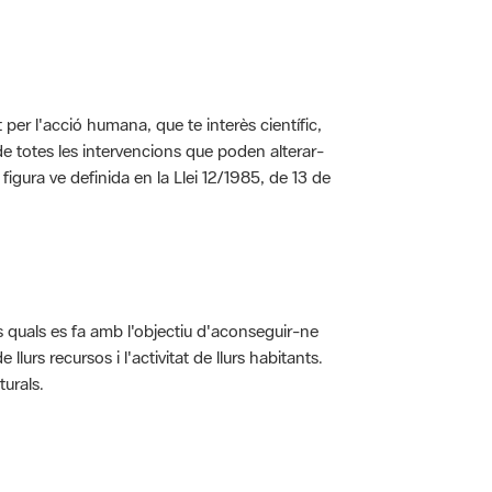
per l'acció humana, que te interès científic,
s de totes les intervencions que poden alterar-
 figura ve definida en la Llei 12/1985, de 13 de
ls quals es fa amb l'objectiu d'aconseguir-ne
rs recursos i l'activitat de llurs habitants.
turals.
t dins de l'àmbit dels espais naturals