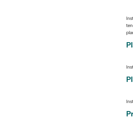
Ins
ten
pla
Pl
Ins
Pl
Ins
P
Ve