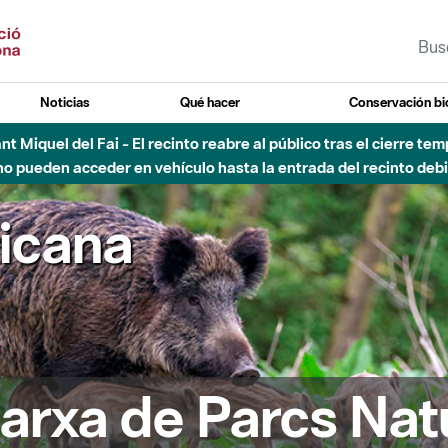
Noticias
Qué hacer
Conservación bi
 - Afectaciones en el cauce del Parque Fluvial del Besòs debido
ricana
arxa de Parcs Nat