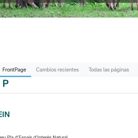
FrontPage
Cambios recientes
Todas las páginas
P
sari
EIN
eu Pla d'Espais d'Interès Natural