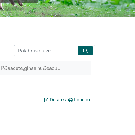
P&aacute;ginas hu&eacute;rfanas
Detalles
Imprimir