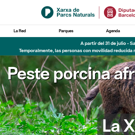
Saltar al contenido principal
La Red
Parques
Agenda
Hasta diciembre de 2026 - Parque Fluvial Besós
Peste porcina af
La X