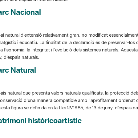
arc Nacional
ai natural d'extensió relativament gran, no modificat essencialment 
satgístic i educatiu. La finalitat de la declaració és de preservar-lo
la fisonomia, la integritat i l'evolució dels sistemes naturals. Aquesta
y, d'espais naturals.
rc Natural
ais natural que presenta valors naturals qualificats, la protecció de
conservació d'una manera compatible amb l'aprofitament ordenat de llu
esta figura ve definida en la Llei 12/1985, de 13 de juny, d'espais na
trimoni històricoartístic
cepte utilitzat per classificar les edificacions del patrimoni construï